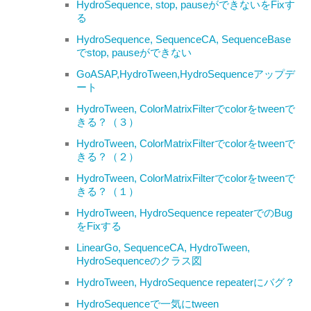
HydroSequence, stop, pauseができないをFixす
る
HydroSequence, SequenceCA, SequenceBase
でstop, pauseができない
GoASAP,HydroTween,HydroSequenceアップデ
ート
HydroTween, ColorMatrixFilterでcolorをtweenで
きる？（３）
HydroTween, ColorMatrixFilterでcolorをtweenで
きる？（２）
HydroTween, ColorMatrixFilterでcolorをtweenで
きる？（１）
HydroTween, HydroSequence repeaterでのBug
をFixする
LinearGo, SequenceCA, HydroTween,
HydroSequenceのクラス図
HydroTween, HydroSequence repeaterにバグ？
HydroSequenceで一気にtween