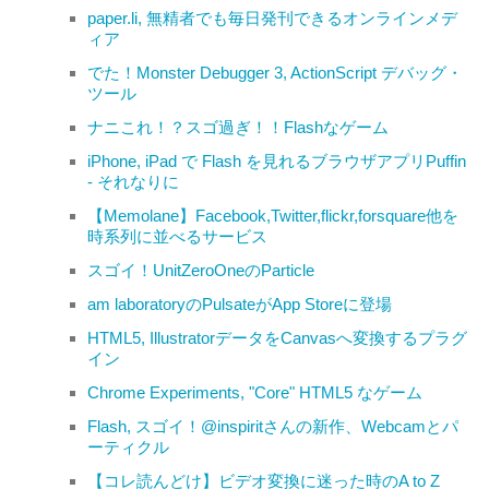
paper.li, 無精者でも毎日発刊できるオンラインメデ
ィア
でた！Monster Debugger 3, ActionScript デバッグ・
ツール
ナニこれ！？スゴ過ぎ！！Flashなゲーム
iPhone, iPad で Flash を見れるブラウザアプリPuffin
- それなりに
【Memolane】Facebook,Twitter,flickr,forsquare他を
時系列に並べるサービス
スゴイ！UnitZeroOneのParticle
am laboratoryのPulsateがApp Storeに登場
HTML5, IllustratorデータをCanvasへ変換するプラグ
イン
Chrome Experiments, "Core" HTML5 なゲーム
Flash, スゴイ！@inspiritさんの新作、Webcamとパ
ーティクル
【コレ読んどけ】ビデオ変換に迷った時のA to Z