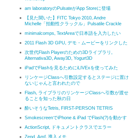
am laboratoryのPulsateがApp Storeに登場
【見た聞いた】FITC Tokyo 2010, Andre
Michelle「拍動性クラックル」Pulsatile Crackle
minimalcomps, TextAreaで日本語を入力したい
2011 Flash 3D GPU, デモ・ムービーをリンクした
次世代Flash Playerのための3Dライブラリ,
Alternativa3D, Away3D, Yogurt3D
iPadでFlashを見るためにiLIVExを使ってみた
リンケージClassへ引数設定するとステージに置け
ないじゃんと言われたので
Flash, ライブラリのリンケージClassへ引数が渡せ
ることを知った秋の日
酔いそうなTetris, FIRST-PERSON TETRIS
SmokescreenでiPhone & iPad でFlash(?)を動かす
ActionScript, ドキュメントクラスでエラー
Zend_Amf, 導入メモ