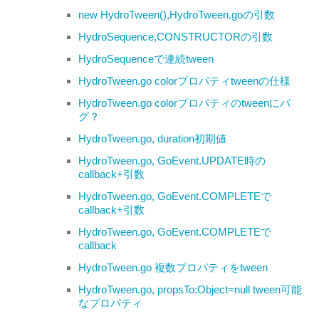
new HydroTween(),HydroTween.goの引数
HydroSequence,CONSTRUCTORの引数
HydroSequenceで連続tween
HydroTween.go colorプロパティtweenの仕様
HydroTween.go colorプロパティのtweenにバ
グ？
HydroTween.go, duration初期値
HydroTween.go, GoEvent.UPDATE時の
callback+引数
HydroTween.go, GoEvent.COMPLETEで
callback+引数
HydroTween.go, GoEvent.COMPLETEで
callback
HydroTween.go 複数プロパティをtween
HydroTween.go, propsTo:Object=null tween可能
なプロパティ