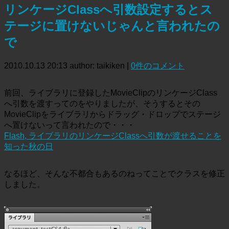
リンケージClassへ引数設定するとス
テージに置けないじゃんと言われたの
で
2010.10.13 20:13
author: taikiken
|
0件のコメント
前回、ライブラリに登録したMovieClipのリンケージClass
へ引数を渡すってのをやりましたが、そうするとその
MovieClipをライブラリからドラッグ・ドロップでステージ
へ置けないって言われたので・・・
Flash, ライブラリのリンケージClassへ引数が渡せることを
知った秋の日
なるほど、そんな不都合もあるのねってことでクラスを修正
しました。