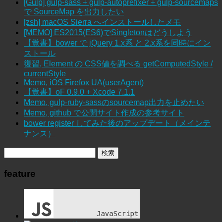
[Gulp] gulp-sass + gulp-autoprefixer + gulp-sourcemaps
で SourceMap を出力したい
[zsh] macOS Sierra へインストールしたメモ
[MEMO] ES2015(ES6)でSingletonはどうしよう
【覚書】bower で jQuery 1.x系 と 2.x系を同時にイン
ストール
復習, Element の CSS値を調べる getComputedStyle /
currentStyle
Memo, iOS Firefox UA(userAgent)
【覚書】oF 0.9.0 + Xcode 7.1.1
Memo, gulp-ruby-sassのsourcemap出力を止めたい
Memo, github で公開サイト作成の参考サイト
bower register してみた後のアップデート（メインテ
ナンス）
feature