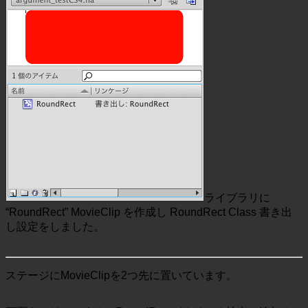
ライブラリに
“RoundRect” MovieClip を作成し RoundRect Class 書き出
し設定をしました。
ステージにMovieClipを2つ先に置いています。