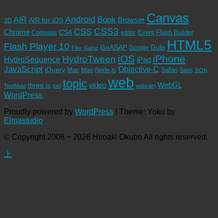
Canvas
Android
Book
AIR
Browser
AIR for iOS
3D
CSS3
CSS
Chrome
CS4
Event
Flash Builder
editor
Compass
HTML5
Flash Player 10
GoASAP
Gulp
Google
Flex
Game
iOS
iPhone
HydroTween
HydroSequence
iPad
JavaScript
Objective-C
jQuery
Mac
Node.js
Safari
Map
Sass
SiON
web
topic
video
WebGL
three.js
TextMate
tool
webcam
WordPress
Proudly powered by
WordPress
|
Theme: Yoko by
Elmastudio
© Copyright 2008 ~ 2026 Hiroaki Okubo All rights reserved.
上