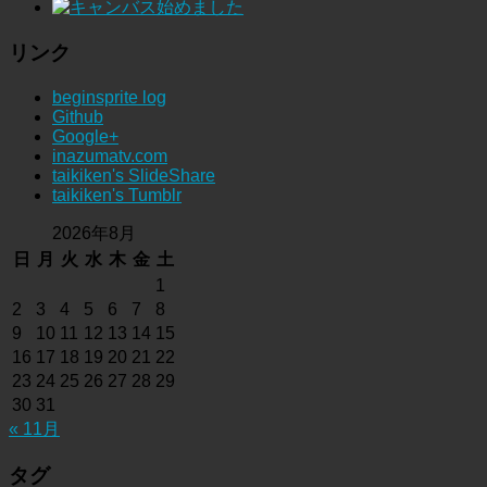
リンク
beginsprite log
Github
Google+
inazumatv.com
taikiken's SlideShare
taikiken's Tumblr
2026年8月
日
月
火
水
木
金
土
1
2
3
4
5
6
7
8
9
10
11
12
13
14
15
16
17
18
19
20
21
22
23
24
25
26
27
28
29
30
31
« 11月
タグ