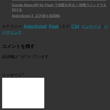
Google Maps API for Flash で地図を作る + 情報ウインドウを
付ける
ActionScript 3, 立方体を3D回転
カテゴリー:
ActionScript3
,
Flash
| タグ:
CS4
,
リンケージ
|
パ
ーマリンク
コメントを残す
必須欄は
*
がついています
。
メッセージ
*