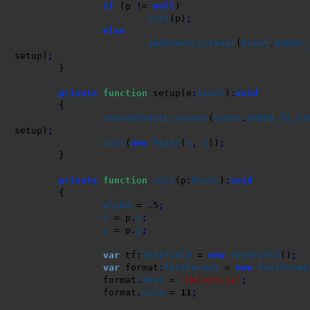
if
(
p 
!
= 
null
)
init
(
p
)
;
else
addEventListener
(
Event
.
ADDED_
setup
)
;
}
private
function
 setup
(
e
:
Event
)
:
void
{
removeEventListener
(
Event
.
ADDED_TO_ST
setup
)
;
init
(
new
Point
(
x
,
y
)
)
;
}
private
function
init
(
p
:
Point
)
:
void
{
alpha
 = 
.
5
;
x
 = p
.
x
;
y
 = p
.
y
;
var
 tf
:
TextField
 = 
new
TextField
(
)
;
var
 format
:
TextFormat
 = 
new
TextForma
		format
.
font
 = 
'Helvetica'
;
		format
.
size
 = 
11
;