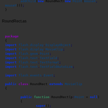
addChild
(
new
 RoundRect
(
new
Point
(
mouseX
,
mouseY
)
)
)
;
}
RoundRect.as
package
{
import
flash.display
.
DisplayObject
;
import
flash.display
.
MovieClip
;
import
flash.geom
.
Point
;
import
flash.text
.
TextField
;
import
flash.text
.
TextFormat
;
import
flash.text
.
TextFieldAutoSize
;
import
flash.events
.
Event
;
public
class
 RoundRect 
extends
MovieClip
{
public
function
 RoundRect
(
p
:
Point
 = 
null
)
{
super
(
)
;