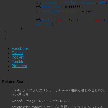
		tf
.
autoSize
 = 
TextFieldAutoSize
.
LEFT
;
		tf
.
textColor
 = 0xffffff
;
		tf
.
defaultTextFormat
 = format
;
		tf
.
text
 = 
"x:"
+
 p
.
x
+
", "
+
"y:"
+
 
addChild
(
tf
)
;
}
}
}
Facebook
Twitter
Pocket
Tumblr
Pinterest
Related Stories
Flash, ライブラリのリンケージClassへ引数が渡せることを知
った秋の日
Class内でstageプロパティがnullになる
ActionScript, stageのリサイズを監視するクラスを作ってみた