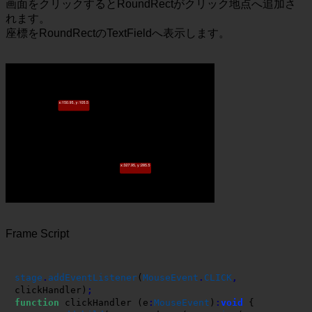
画面をクリックするとRoundRectがクリック地点へ追加さ
れます。
座標をRoundRectのTextFieldへ表示します。
Frame Script
stage
.
addEventListener
(
MouseEvent
.
CLICK
,
clickHandler
)
;
function
 clickHandler 
(
e
:
MouseEvent
)
:
void
{