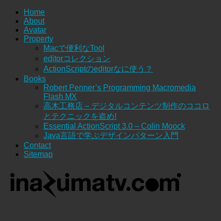
Home
About
Avatar
Property
Macで便利なTool
editorコレクション
ActionScriptのeditorなに使う？
Books
Robert Penner’s Programming Macromedia
Flash MX
高木工務店 – デジタルコンテンツ制作のココロ
とテクニックを盗め!
Essential ActionScript 3.0 – Colin Moock
Java言語で学ぶデザインパターン入門
Contact
Sitemap