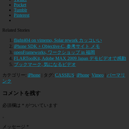
Pocket
Tumblr
Pinterest
Related Stories
flight404 on vimemo, Solar rework カッコいい
iPhone SDK + Objective-C, 参考サイト メモ
openFrameworks, ワークショップ in 福岡
FLARToolKit, Adobe MAX 2009 Japan デモビデオで感動
ブックマーク, 気になるビデオ
カテゴリー:
iPhone
| タグ:
CASSIUS
,
iPhone
,
Vimeo
|
パーマリ
ンク
コメントを残す
必須欄は
*
がついています
。
メッセージ
*