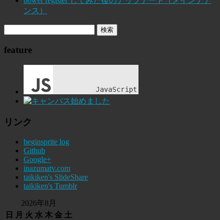
bower register してみた後のアップデート（メインテナ
ンス）
feature
リンク
beginsprite log
Github
Google+
inazumatv.com
taikiken's SlideShare
taikiken's Tumblr
2026年8月
日
月
火
水
木
金
土