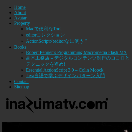
Home
About
Avatar
Property
Macで便利なTool
editorコレクション
ActionScriptのeditorなに使う？
Books
Robert Penner’s Programming Macromedia Flash MX
高木工務店 – デジタルコンテンツ制作のココロと
テクニックを盗め!
Essential ActionScript 3.0 – Colin Moock
Java言語で学ぶデザインパターン入門
Contact
Sitemap