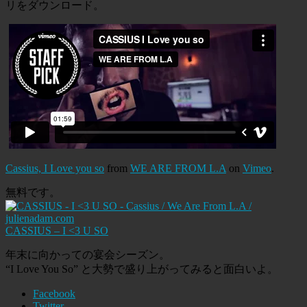
リをダウンロード。
Cassius, I Love you so
from
WE ARE FROM L.A
on
Vimeo
.
無料です。
CASSIUS – I <3 U SO
年末に向かっての宴会シーズン。
“I Love You So” と大勢で盛り上がってみると面白いよ。
Facebook
Twitter