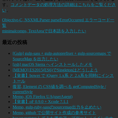
す。
コメントデータの処理方法の詳細はこちらをご覧くださ
い
。
Objective-C, NSXMLParser parseErrorOccurred エラーコード一
覧
minimalcomps, TextAreaで日本語を入力したい
最近の投稿
[Gulp] gulp-sass + gulp-autoprefixer + gulp-sourcemaps で
SourceMap を出力したい
[zsh] macOS Sierra へインストールしたメモ
[MEMO] ES2015(ES6)でSingletonはどうしよう
【覚書】bower で jQuery 1.x系 と 2.x系を同時にインス
トール
復習, Element の CSS値を調べる getComputedStyle /
currentStyle
Memo, iOS Firefox UA(userAgent)
【覚書】oF 0.9.0 + Xcode 7.1.1
Memo, gulp-ruby-sassのsourcemap出力を止めたい
Memo, github で公開サイト作成の参考サイト