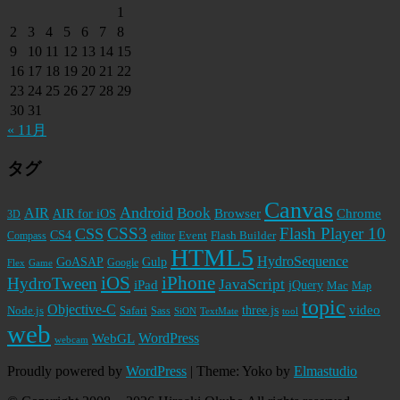
1
2
3
4
5
6
7
8
9
10
11
12
13
14
15
16
17
18
19
20
21
22
23
24
25
26
27
28
29
30
31
« 11月
タグ
Canvas
Android
Book
AIR
Browser
Chrome
AIR for iOS
3D
CSS3
Flash Player 10
CSS
CS4
Event
Flash Builder
editor
Compass
HTML5
HydroSequence
GoASAP
Gulp
Google
Flex
Game
iPhone
iOS
HydroTween
JavaScript
iPad
jQuery
Mac
Map
topic
Objective-C
video
Node.js
Safari
three.js
Sass
SiON
TextMate
tool
web
WordPress
WebGL
webcam
Proudly powered by
WordPress
|
Theme: Yoko by
Elmastudio