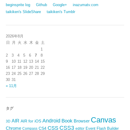
beginsprite log
Github
Google+
inazumatv.com
taikiken's SlideShare
taikiken's Tumblr
2026年8月
日
月
火
水
木
金
土
1
2
3
4
5
6
7
8
9
10
11
12
13
14
15
16
17
18
19
20
21
22
23
24
25
26
27
28
29
30
31
« 11月
タグ
Canvas
Android
Book
AIR
Browser
AIR for iOS
3D
CSS3
CSS
Chrome
CS4
Event
Flash Builder
editor
Compass