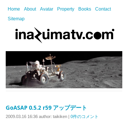
Home
About
Avatar
Property
Books
Contact
Sitemap
GoASAP 0.5.2 r59 アップデート
2009.03.16 16:36
author: taikiken
|
0件のコメント