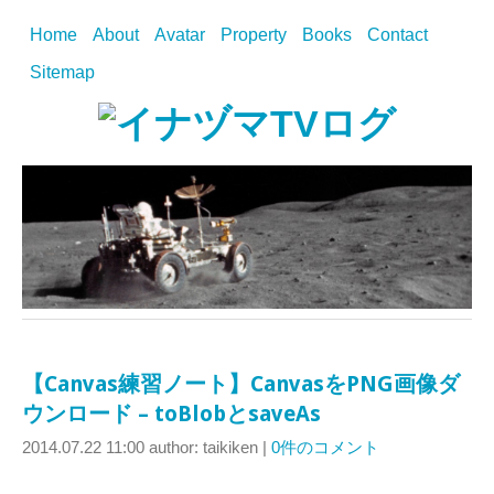
Home
About
Avatar
Property
Books
Contact
Sitemap
【Canvas練習ノート】CanvasをPNG画像ダ
ウンロード – toBlobとsaveAs
2014.07.22 11:00
author: taikiken
|
0件のコメント