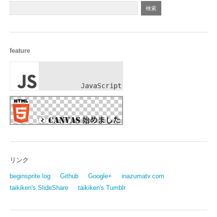
feature
リンク
beginsprite log
Github
Google+
inazumatv.com
taikiken's SlideShare
taikiken's Tumblr