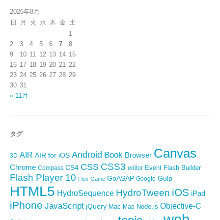
2026年8月
日
月
火
水
木
金
土
1
2
3
4
5
6
7
8
9
10
11
12
13
14
15
16
17
18
19
20
21
22
23
24
25
26
27
28
29
30
31
« 11月
タグ
Canvas
Android
Book
AIR
Browser
AIR for iOS
3D
CSS3
CSS
Chrome
CS4
Event
Flash Builder
editor
Compass
Flash Player 10
GoASAP
Gulp
Google
Flex
Game
HTML5
iOS
HydroTween
HydroSequence
iPad
iPhone
JavaScript
Objective-C
jQuery
Mac
Node.js
Map
web