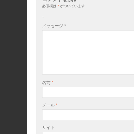
必須欄は
*
がついています
。
メッセージ
*
名前
*
メール
*
サイト