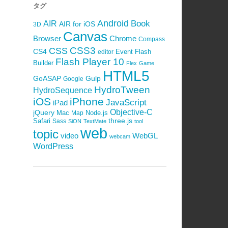
タグ
Android
Book
AIR
AIR for iOS
3D
Canvas
Browser
Chrome
Compass
CSS3
CSS
CS4
Event
Flash
editor
Flash Player 10
Builder
Flex
Game
HTML5
GoASAP
Gulp
Google
HydroTween
HydroSequence
iOS
iPhone
JavaScript
iPad
Objective-C
jQuery
Mac
Node.js
Map
Safari
three.js
Sass
SiON
TextMate
tool
web
topic
video
WebGL
webcam
WordPress