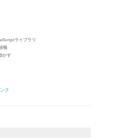
vaScriptライブラリ
t 続報
)を動かす
ンク