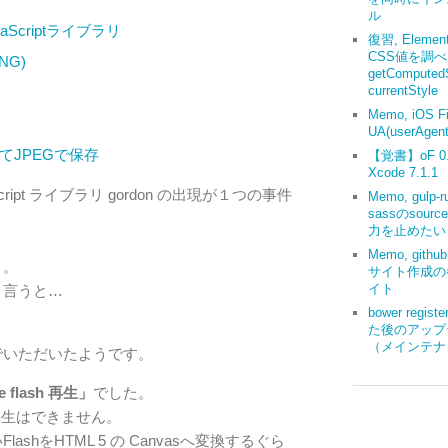
ル
vaScriptライブラリ
復習, Elemen
CSS値を調
NG)
getComputedS
currentStyle
Memo, iOS Fi
UA(userAgent
ャしてJPEGで保存
【覚書】oF 0.9
Xcode 7.1.1
ipt ライブラリ gordon の出現が１つの事件
Memo, gulp-r
sassのsourc
力を止めたい
。
Memo, gith
と。
サイト作成の
イト
と言うと…
bower regis
た後のアップ
（メインテナ
でいただいたようです。
e flash 再生」
でした。
sh再生はできません。
shをHTML 5 の Canvasへ変換するぐら