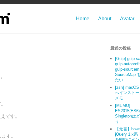
Home
About
Avatar
最近の投稿
[Gulp] gulp-s
gulp-autoprefi
gulp-source
SourceMap
す。
たい
[zsh] macOS 
へインストー
メモ
す。
[MEMO]
ES2015(ES6
支えです。
Singleton
う
【覚書】bowe
jQuery 1.x系
します。
を同時にイン