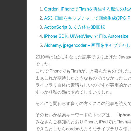
Gordon, iPhoneでFlashを再生する魔法のJa
AS3, 画面をキャプチャして画像生成(JPG,P
ActionScript 3, 立方体を3D回転
iPhone SDK, UIWebView で Flip, Autoresize
Alchemy, jpegencoder – 画面をキャプチ
2010年は1位にもなった記事で取り上げた Javascr
でした。
これでiPhoneでもFlashが、と喜んだものでした
まぁこれが期待したようなものではなかったこ
ライブラリ自体は素晴らしいのですが実用的か
すっかり私の熱は冷めてしまいました。
それにも関わらず多くの方々にこの記事を読ん
そのせいか検索キーワードのトップは、
「iphon
みなさんご存知のとおりiPhone, iPadではFla
できるとしたらgordonのようなライブラリを使いFla