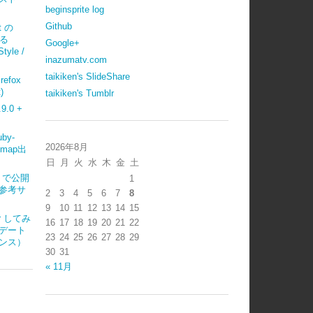
beginsprite log
Github
t の
べる
Google+
tyle /
inazumatv.com
taikiken's SlideShare
refox
)
taikiken's Tumblr
.0 +
uby-
2026年8月
emap出
日
月
火
水
木
金
土
ub で公開
1
参考サ
2
3
4
5
6
7
8
9
10
11
12
13
14
15
ter してみ
16
17
18
19
20
21
22
デート
23
24
25
26
27
28
29
ンス）
30
31
« 11月