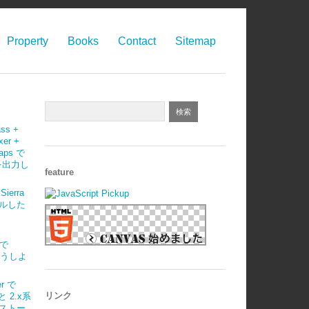
Property
Books
Contact
Sitemap
ass +
xer +
maps で
 を出力し
feature
Sierra
ルした
)で
はどうしよ
r で
リンク
 と 2.x系
ストー