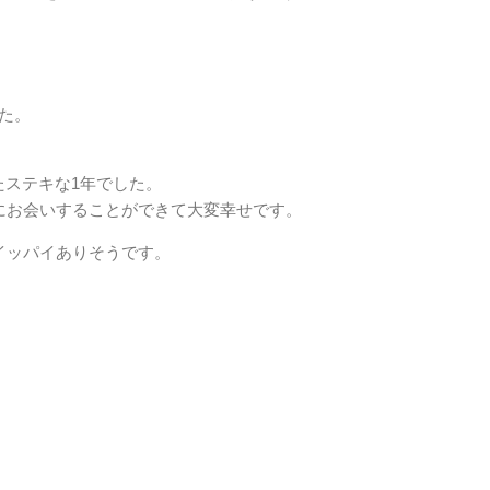
した。
たステキな1年でした。
方と実際にお会いすることができて大変幸せです。
ことがイッパイありそうです。