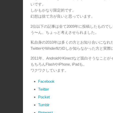
いです。
しかもかなり限定的です。
幻想は捨て方が良いと思っています。
2位以下の記事は全て2009年に投稿したもので
う〜ん、ちょっと考えさせられました。
私自身の2010年は多くの方とお知り合いになれ
TwitterやWnderflのIDしか知らなかった
2011年、AndroidやKinectなど面白そうな
もちろんFlashやiPhone, iPadも。
ワクワクしています。
Facebook
Twitter
Pocket
Tumblr
Pinterest