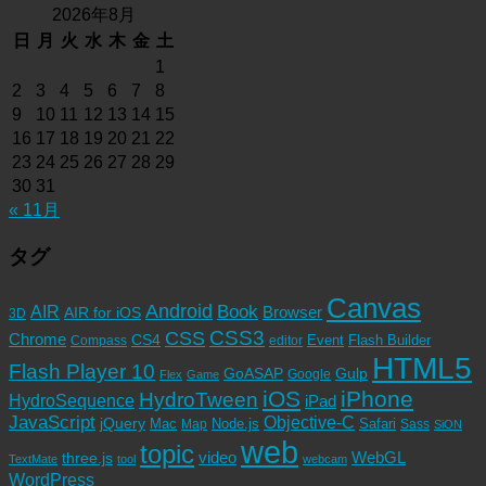
2026年8月
日
月
火
水
木
金
土
1
2
3
4
5
6
7
8
9
10
11
12
13
14
15
16
17
18
19
20
21
22
23
24
25
26
27
28
29
30
31
« 11月
タグ
Canvas
Android
Book
AIR
Browser
AIR for iOS
3D
CSS3
CSS
Chrome
CS4
Event
Flash Builder
editor
Compass
HTML5
Flash Player 10
GoASAP
Gulp
Google
Flex
Game
iOS
iPhone
HydroTween
HydroSequence
iPad
JavaScript
Objective-C
jQuery
Mac
Node.js
Safari
Map
Sass
SiON
web
topic
video
WebGL
three.js
TextMate
tool
webcam
WordPress