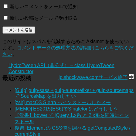
新しいコメントをメールで通知
新しい投稿をメールで受け取る
このサイトはスパムを低減するために Akismet を使ってい
ます。
コメントデータの処理方法の詳細はこちらをご覧くだ
さい
。
HydroTween API（非公式） – class HydroTween
Constructor
jp.shockwave.comサービス終了
最近の投稿
[Gulp] gulp-sass + gulp-autoprefixer + gulp-sourcemaps
で SourceMap を出力したい
[zsh] macOS Sierra へインストールしたメモ
[MEMO] ES2015(ES6)でSingletonはどうしよう
【覚書】bower で jQuery 1.x系 と 2.x系を同時にイン
ストール
復習, Element の CSS値を調べる getComputedStyle /
currentStyle