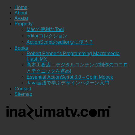
Home
About
Avatar
Property
Macで便利なTool
editorコレクション
ActionScriptのeditorなに使う？
Books
Robert Penner’s Programming Macromedia
Flash MX
高木工務店 – デジタルコンテンツ制作のココロ
とテクニックを盗め!
Essential ActionScript 3.0 – Colin Moock
Java言語で学ぶデザインパターン入門
Contact
Sitemap