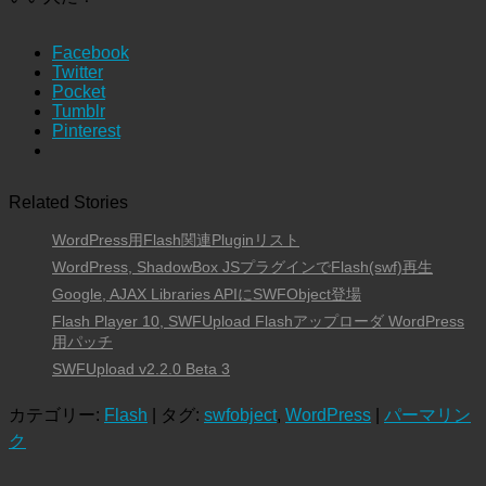
Facebook
Twitter
Pocket
Tumblr
Pinterest
Related Stories
WordPress用Flash関連Pluginリスト
WordPress, ShadowBox JSプラグインでFlash(swf)再生
Google, AJAX Libraries APIにSWFObject登場
Flash Player 10, SWFUpload Flashアップローダ WordPress
用パッチ
SWFUpload v2.2.0 Beta 3
カテゴリー:
Flash
| タグ:
swfobject
,
WordPress
|
パーマリン
ク