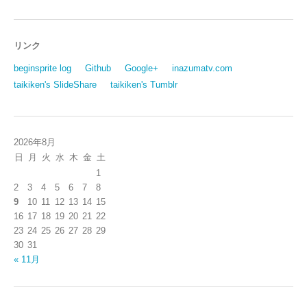
リンク
beginsprite log
Github
Google+
inazumatv.com
taikiken's SlideShare
taikiken's Tumblr
2026年8月
日
月
火
水
木
金
土
1
2
3
4
5
6
7
8
9
10
11
12
13
14
15
16
17
18
19
20
21
22
23
24
25
26
27
28
29
30
31
« 11月