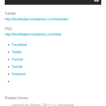
Tutolial
http://levelhelper.wordpress.com/tutorials/
FAQ
http://levelhelper.wordpress.com/faq/
Facebook
Twitter
Pocket
Tumblr
Pinterest
Related Stories
cocos2d for iPhone, 2Dゲーム framework