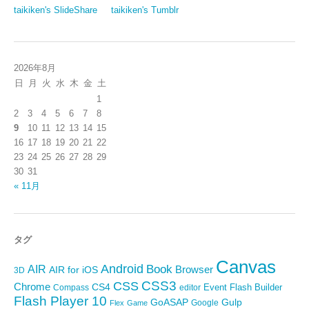
taikiken's SlideShare
taikiken's Tumblr
2026年8月
日
月
火
水
木
金
土
1
2
3
4
5
6
7
8
9
10
11
12
13
14
15
16
17
18
19
20
21
22
23
24
25
26
27
28
29
30
31
« 11月
タグ
Canvas
Android
Book
AIR
Browser
AIR for iOS
3D
CSS3
CSS
Chrome
CS4
Event
Flash Builder
editor
Compass
Flash Player 10
GoASAP
Gulp
Google
Flex
Game