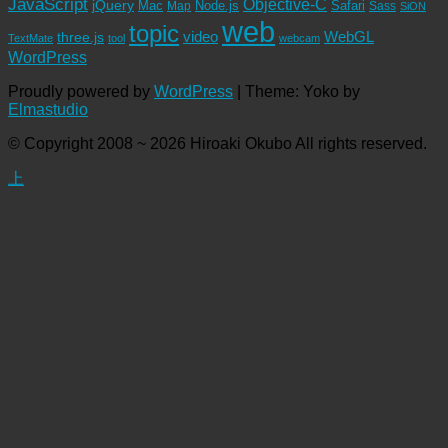
JavaScript
Objective-C
jQuery
Mac
Node.js
Safari
Map
Sass
SiON
web
topic
video
WebGL
three.js
TextMate
tool
webcam
WordPress
Proudly powered by
WordPress
|
Theme: Yoko by
Elmastudio
© Copyright 2008 ~ 2026 Hiroaki Okubo All rights reserved.
上