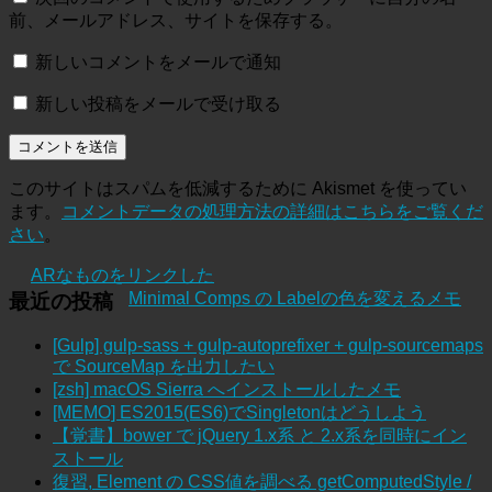
前、メールアドレス、サイトを保存する。
新しいコメントをメールで通知
新しい投稿をメールで受け取る
このサイトはスパムを低減するために Akismet を使ってい
ます。
コメントデータの処理方法の詳細はこちらをご覧くだ
さい
。
ARなものをリンクした
Minimal Comps の Labelの色を変えるメモ
最近の投稿
[Gulp] gulp-sass + gulp-autoprefixer + gulp-sourcemaps
で SourceMap を出力したい
[zsh] macOS Sierra へインストールしたメモ
[MEMO] ES2015(ES6)でSingletonはどうしよう
【覚書】bower で jQuery 1.x系 と 2.x系を同時にイン
ストール
復習, Element の CSS値を調べる getComputedStyle /