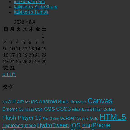
inazumatv.com
taikiken's SlideShare
taikiken's Tumblr
2026年8月
日
月
火
水
木
金
土
1
2
3
4
5
6
7
8
9
10
11
12
13
14
15
16
17
18
19
20
21
22
23
24
25
26
27
28
29
30
31
« 11月
タグ
Canvas
Android
Book
AIR
Browser
AIR for iOS
3D
CSS3
CSS
Chrome
CS4
Event
Flash Builder
editor
Compass
HTML5
Flash Player 10
GoASAP
Gulp
Google
Flex
Game
iOS
iPhone
HydroTween
HydroSequence
iPad