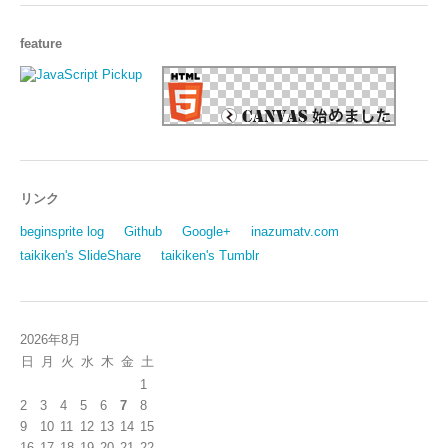
feature
リンク
beginsprite log
Github
Google+
inazumatv.com
taikiken's SlideShare
taikiken's Tumblr
2026年8月
日
月
火
水
木
金
土
1
2
3
4
5
6
7
8
9
10
11
12
13
14
15
16
17
18
19
20
21
22