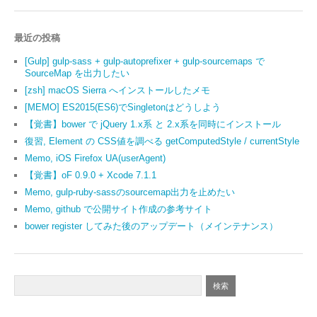
最近の投稿
[Gulp] gulp-sass + gulp-autoprefixer + gulp-sourcemaps で
SourceMap を出力したい
[zsh] macOS Sierra へインストールしたメモ
[MEMO] ES2015(ES6)でSingletonはどうしよう
【覚書】bower で jQuery 1.x系 と 2.x系を同時にインストール
復習, Element の CSS値を調べる getComputedStyle / currentStyle
Memo, iOS Firefox UA(userAgent)
【覚書】oF 0.9.0 + Xcode 7.1.1
Memo, gulp-ruby-sassのsourcemap出力を止めたい
Memo, github で公開サイト作成の参考サイト
bower register してみた後のアップデート（メインテナンス）