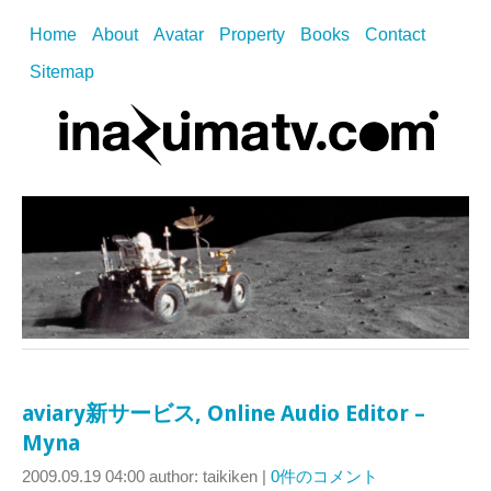
Home
About
Avatar
Property
Books
Contact
Sitemap
aviary新サービス, Online Audio Editor –
Myna
2009.09.19 04:00
author: taikiken
|
0件のコメント