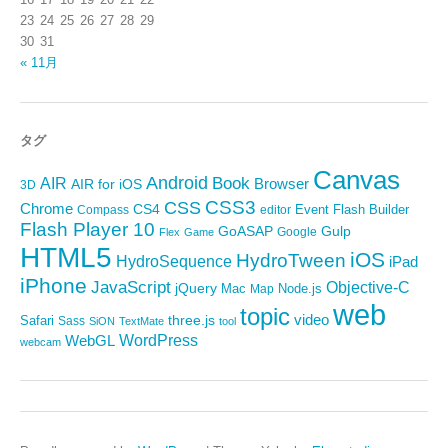
23
24
25
26
27
28
29
30
31
« 11月
タグ
Canvas
Android
Book
AIR
Browser
AIR for iOS
3D
CSS3
CSS
Chrome
CS4
Event
Flash Builder
editor
Compass
Flash Player 10
GoASAP
Gulp
Google
Flex
Game
HTML5
iOS
HydroTween
HydroSequence
iPad
iPhone
JavaScript
Objective-C
jQuery
Mac
Node.js
Map
web
topic
video
Safari
three.js
Sass
SiON
TextMate
tool
WordPress
WebGL
webcam