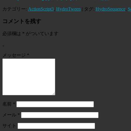
カテゴリー:
ActionScript3
,
HydroTween
| タグ:
HydroSequence
,
S
コメントを残す
必須欄は
*
がついています
。
メッセージ
*
名前
*
メール
*
サイト