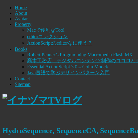
Home
About
Avatar
Property
Macで便利なTool
editorコレクション
ActionScriptのeditorなに使う？
Books
Robert Penner’s Programming Macromedia Flash MX
高木工務店 – デジタルコンテンツ制作のココロと
Essential ActionScript 3.0 – Colin Moock
Java言語で学ぶデザインパターン入門
Contact
Sitemap
HydroSequence, SequenceCA, Sequenc