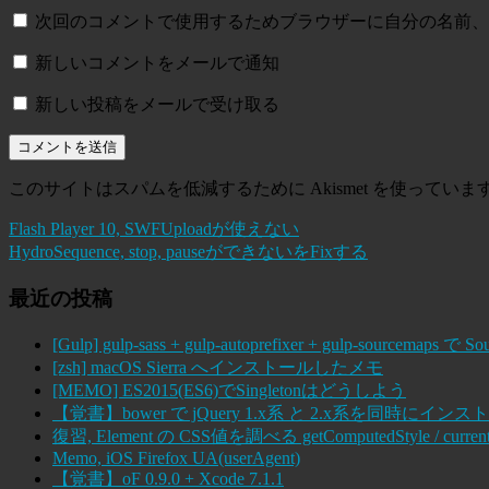
次回のコメントで使用するためブラウザーに自分の名前、
新しいコメントをメールで通知
新しい投稿をメールで受け取る
このサイトはスパムを低減するために Akismet を使っていま
Flash Player 10, SWFUploadが使えない
HydroSequence, stop, pauseができないをFixする
最近の投稿
[Gulp] gulp-sass + gulp-autoprefixer + gulp-sourcema
[zsh] macOS Sierra へインストールしたメモ
[MEMO] ES2015(ES6)でSingletonはどうしよう
【覚書】bower で jQuery 1.x系 と 2.x系を同時にインス
復習, Element の CSS値を調べる getComputedStyle / current
Memo, iOS Firefox UA(userAgent)
【覚書】oF 0.9.0 + Xcode 7.1.1