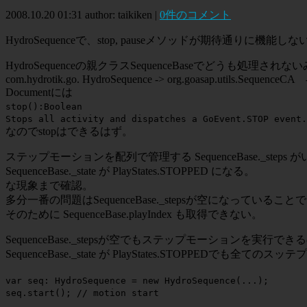
2008.10.20 01:31
author: taikiken
|
0件のコメント
HydroSequenceで、stop, pauseメソッドが期待通りに機能しな
HydroSequenceの親クラスSequenceBaseでどうも処理され
com.hydrotik.go. HydroSequence -> org.goasap.utils.SequenceCA -
Documentには
stop():Boolean
Stops all activity and dispatches a GoEvent.STOP event.
なのでstopはできるはず。
ステップモーションを配列で管理する SequenceBase._step
SequenceBase._state が PlayStates.STOPPED になる。
な現象まで確認。
多分一番の問題はSequenceBase._stepsが空になっている
そのために SequenceBase.playIndex も取得できない。
SequenceBase._stepsが空でもステップモーションを実行で
SequenceBase._state が PlayStates.STOPPEDでも
var seq: HydroSequence = new HydroSequence(...);
seq.start(); // motion start