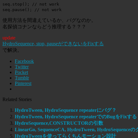
seq.stop(); // not work
seq.pause(); // not work
使用方法を間違えているか、バグなのか。
名探偵コナンならどう推理する？？？
update
HydroSequence, stop, pauseができないをFixする
で解決。
Facebook
Twitter
Pocket
Tumblr
Pinterest
Related Stories
HydroTween, HydroSequence repeaterにバグ？
HydroTween, HydroSequence repeaterでのBugをFixする
HydroSequence,CONSTRUCTORの引数
LinearGo, SequenceCA, HydroTween, HydroSequen
HydroTweenを使ってらくちんモーション設計