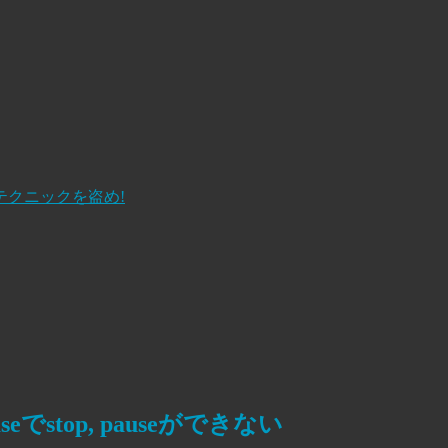
テクニックを盗め!
eBaseでstop, pauseができない