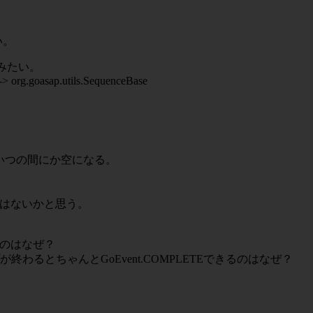
い。
ないみたい。
> org.goasap.utils.SequenceBase
s がいつの間にか空になる。
ことではないかと思う。
きるのはなぜ？
全てのスッテプが終わるとちゃんとGoEvent.COMPLETEできるのはなぜ？