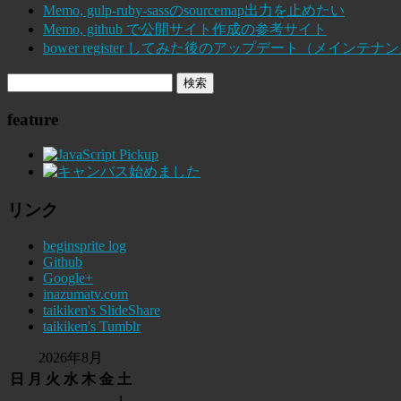
Memo, gulp-ruby-sassのsourcemap出力を止めたい
Memo, github で公開サイト作成の参考サイト
bower register してみた後のアップデート（メインテナ
feature
リンク
beginsprite log
Github
Google+
inazumatv.com
taikiken's SlideShare
taikiken's Tumblr
2026年8月
日
月
火
水
木
金
土
1