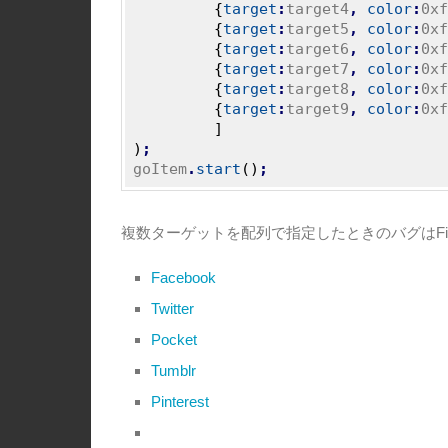
{
target
:
target4
,
color
:
0xf
{
target
:
target5
,
color
:
0xf
{
target
:
target6
,
color
:
0xf
{
target
:
target7
,
color
:
0xf
{
target
:
target8
,
color
:
0xf
{
target
:
target9
,
color
:
0xf
]
)
;
goItem
.
start
(
)
;
複数ターゲットを配列で指定したときのバグはF
Facebook
Twitter
Pocket
Tumblr
Pinterest