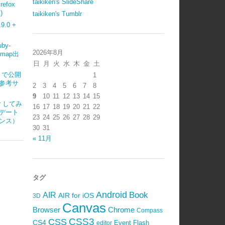
taikiken's SlideShare
refox
)
taikiken's Tumblr
.0 +
uby-
2026年8月
emap出
日
月
火
水
木
金
土
ub で公開
1
参考サ
2
3
4
5
6
7
8
9
10
11
12
13
14
15
ter してみ
16
17
18
19
20
21
22
デート
23
24
25
26
27
28
29
ンス）
30
31
« 11月
タグ
Android
Book
AIR
AIR for iOS
3D
Canvas
Browser
Chrome
Compass
CSS3
CSS
CS4
Event
Flash
editor