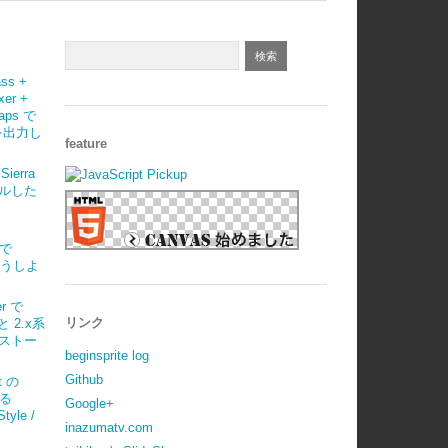
ass +
xer +
maps で
 を出力し
feature
Sierra
ルした
)で
はどうしよ
r で
リンク
 と 2.x系
ストー
beginsprite log
Github
t の
べる
Google+
tyle /
inazumatv.com