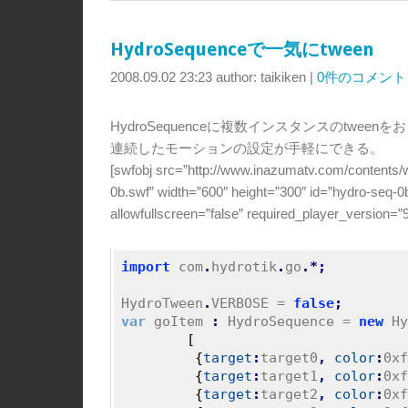
HydroSequenceで一気にtween
2008.09.02 23:23
author: taikiken
|
0件のコメント
HydroSequenceに複数インスタンスのtween
連続したモーションの設定が手軽にできる。
[swfobj src=”http://www.inazumatv.com/contents/
0b.swf” width=”600″ height=”300″ id=”hydro-seq-
allowfullscreen=”false” required_player_version=”9
import
 com
.
hydrotik
.
go
.*;
HydroTween
.
VERBOSE = 
false
;
var
 goItem 
:
 HydroSequence = 
new
 Hy
[
{
target
:
target0
,
color
:
0xf
{
target
:
target1
,
color
:
0xf
{
target
:
target2
,
color
:
0xf