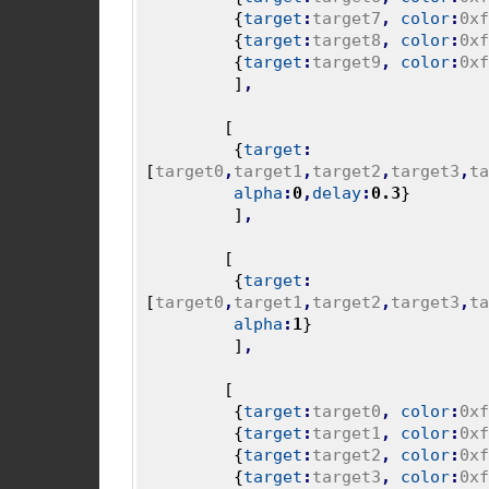
{
target
:
target7
,
color
:
0xf
{
target
:
target8
,
color
:
0xf
{
target
:
target9
,
color
:
0xf
]
,
[
{
target
:
[
target0
,
target1
,
target2
,
target3
,
ta
alpha
:
0
,
delay
:
0.3
}
]
,
[
{
target
:
[
target0
,
target1
,
target2
,
target3
,
ta
alpha
:
1
}
]
,
[
{
target
:
target0
,
color
:
0xf
{
target
:
target1
,
color
:
0xf
{
target
:
target2
,
color
:
0xf
{
target
:
target3
,
color
:
0xf