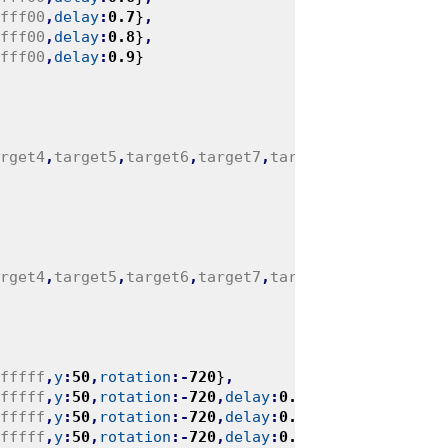
fff00
,
delay
:
0.7
}
,
fff00
,
delay
:
0.8
}
,
fff00
,
delay
:
0.9
}
rget4
,
target5
,
target6
,
target7
,
target8
,
target9
]
,
rget4
,
target5
,
target6
,
target7
,
target8
,
target9
]
,
fffff
,
y
:
50
,
rotation
:-
720
}
,
fffff
,
y
:
50
,
rotation
:-
720
,
delay
:
0.1
}
,
fffff
,
y
:
50
,
rotation
:-
720
,
delay
:
0.2
}
,
fffff
,
y
:
50
,
rotation
:-
720
,
delay
:
0.3
}
,