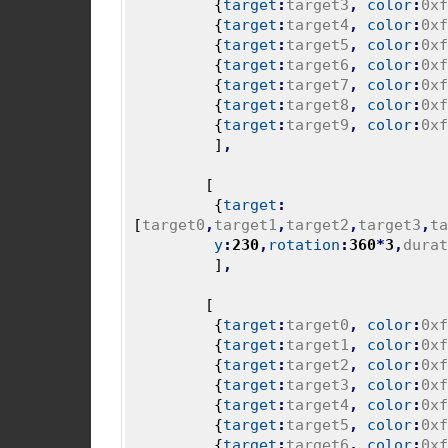
{
target
:
target3
,
color
:
0xf
{
target
:
target4
,
color
:
0xf
{
target
:
target5
,
color
:
0xf
{
target
:
target6
,
color
:
0xf
{
target
:
target7
,
color
:
0xf
{
target
:
target8
,
color
:
0xf
{
target
:
target9
,
color
:
0xf
]
,
[
{
target
:
[
target0
,
target1
,
target2
,
target3
,
ta
y
:
230
,
rotation
:
360
*
3
,
durat
]
,
[
{
target
:
target0
,
color
:
0xf
{
target
:
target1
,
color
:
0xf
{
target
:
target2
,
color
:
0xf
{
target
:
target3
,
color
:
0xf
{
target
:
target4
,
color
:
0xf
{
target
:
target5
,
color
:
0xf
{
target
:
target6
,
color
:
0xf