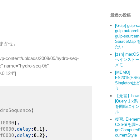
最近の投稿
[Gulp] gulp-s
gulp-autoprefi
gulp-source
SourceMap
をおまかせ。
たい
[zsh] macOS 
wp-content/uploads/2008/09/hydro-seq-
へインストー
メモ
0b” name=”hydro-seq-0b”
[MEMO]
.0.124″]
ES2015(ES6
Singleton
う
【覚書】bowe
jQuery 1.x系
を同時にイン
droSequence
(
ル
復習, Elemen
f0000
}
,
CSS値を調
f0000
,
delay
:
0.1
}
,
getComputedS
f0000
,
delay
:
0.2
}
,
currentStyle