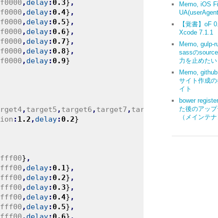
f0000
,
delay
:
0.3
}
,
Memo, iOS Fi
f0000
,
delay
:
0.4
}
,
UA(userAgent
f0000
,
delay
:
0.5
}
,
【覚書】oF 0.9
f0000
,
delay
:
0.6
}
,
Xcode 7.1.1
f0000
,
delay
:
0.7
}
,
Memo, gulp-r
f0000
,
delay
:
0.8
}
,
sassのsourc
f0000
,
delay
:
0.9
}
力を止めたい
Memo, gith
サイト作成の
イト
bower regis
た後のアップ
rget4
,
target5
,
target6
,
target7
,
target8
,
target9
]
,
（メインテナ
ion
:
1.2
,
delay
:
0.2
}
fff00
}
,
fff00
,
delay
:
0.1
}
,
fff00
,
delay
:
0.2
}
,
fff00
,
delay
:
0.3
}
,
fff00
,
delay
:
0.4
}
,
fff00
,
delay
:
0.5
}
,
fff00
,
delay
:
0.6
}
,