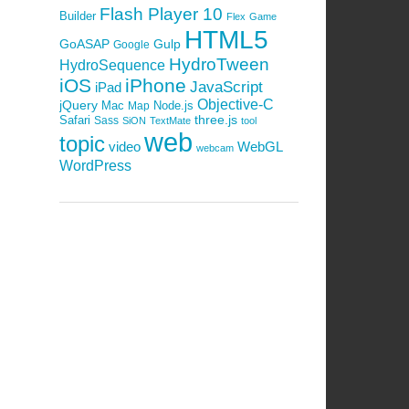
Flash Player 10
Builder
Flex
Game
HTML5
GoASAP
Gulp
Google
HydroTween
HydroSequence
iOS
iPhone
JavaScript
iPad
Objective-C
jQuery
Mac
Node.js
Map
Safari
three.js
Sass
SiON
TextMate
tool
web
topic
video
WebGL
webcam
WordPress