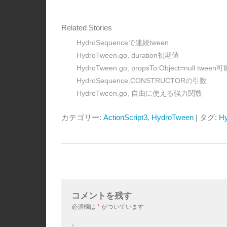
Related Stories
HydroSequenceで連続tween
HydroTween.go, duration初期値
HydroTween.go, propsTo:Object=null t
HydroSequence,CONSTRUCTORの引数
HydroTween.go, 自由に使える強力関数
カテゴリー:
ActionScript3
,
HydroTween
| タグ:
H
コメントを残す
必須欄は
*
がついています
。