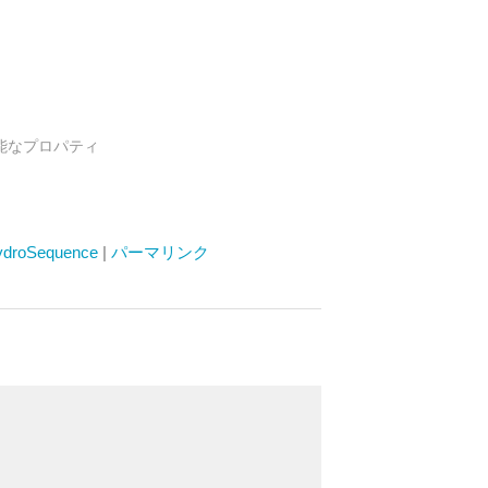
ween可能なプロパティ
ydroSequence
|
パーマリンク