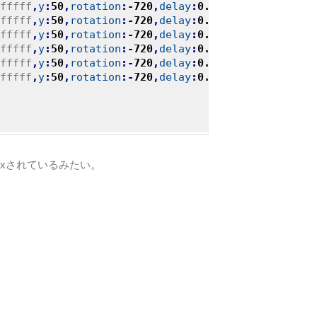
fffff
,
y
:
50
,
rotation
:-
720
,
delay
:
0.4
}
,
fffff
,
y
:
50
,
rotation
:-
720
,
delay
:
0.5
}
,
fffff
,
y
:
50
,
rotation
:-
720
,
delay
:
0.6
}
,
fffff
,
y
:
50
,
rotation
:-
720
,
delay
:
0.7
}
,
fffff
,
y
:
50
,
rotation
:-
720
,
delay
:
0.8
}
,
fffff
,
y
:
50
,
rotation
:-
720
,
delay
:
0.9
}
ixされているみたい。