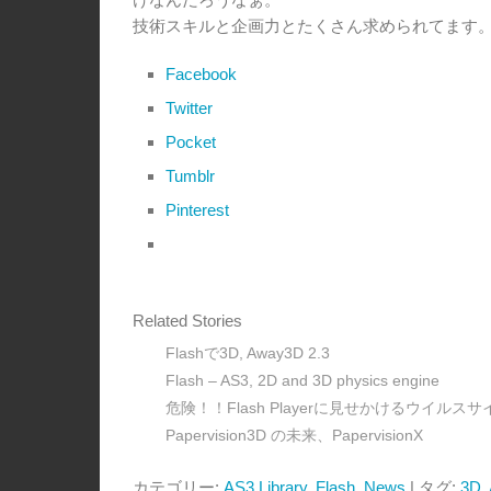
技術スキルと企画力とたくさん求められてます
Facebook
Twitter
Pocket
Tumblr
Pinterest
Related Stories
Flashで3D, Away3D 2.3
Flash – AS3, 2D and 3D physics engine
危険！！Flash Playerに見せかけるウイルスサ
Papervision3D の未来、PapervisionX
カテゴリー:
AS3 Library
,
Flash
,
News
| タグ:
3D
,