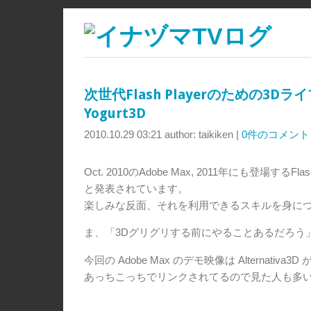
次世代Flash Playerのための3Dライブラリ
Yogurt3D
2010.10.29 03:21
author: taikiken
|
0件のコメント
Oct. 2010のAdobe Max, 2011年にも登場する
と発表されています。
楽しみな反面、それを利用できるスキルを身に
ま、「3Dグリグリする前にやることあるだろう
今回の Adobe Max のデモ映像は Alternativ
あっちこっちでリンクされてるので見た人も多