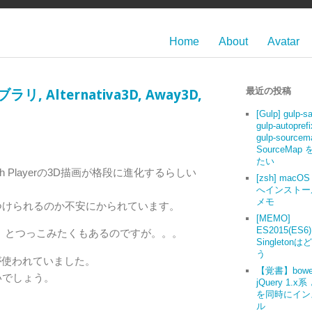
Home
About
Avatar
最近の投稿
, Alternativa3D, Away3D,
[Gulp] gulp-s
gulp-autoprefi
gulp-source
SourceMap
たい
Flash Playerの3D描画が格段に進化するらしい
[zsh] macOS 
へインストー
メモ
つけられるのか不安にかられています。
[MEMO]
ES2015(ES6
」とつっこみたくもあるのですが。。。
Singleton
う
a3D が使われていました。
【覚書】bowe
いでしょう。
jQuery 1.x系
を同時にイン
ル