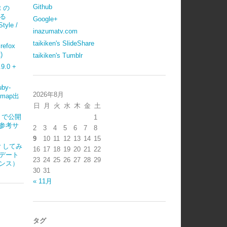
Github
t の
べる
Google+
tyle /
inazumatv.com
taikiken's SlideShare
refox
)
taikiken's Tumblr
.0 +
uby-
2026年8月
emap出
日
月
火
水
木
金
土
ub で公開
1
参考サ
2
3
4
5
6
7
8
9
10
11
12
13
14
15
ter してみ
16
17
18
19
20
21
22
デート
23
24
25
26
27
28
29
ンス）
30
31
« 11月
タグ