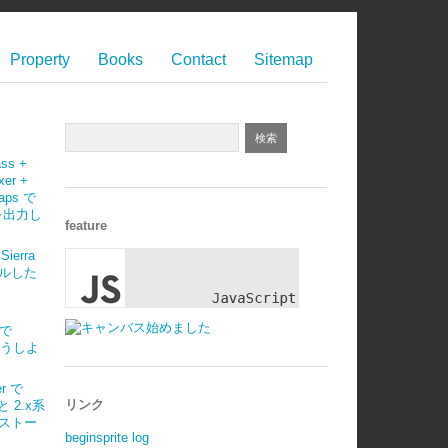
Property
Books
Contact
Sitemap
ass +
xer +
maps で
 を出力し
feature
Sierra
ルした
)で
はどうしよ
r で
リンク
 と 2.x系
ストー
beginsprite log