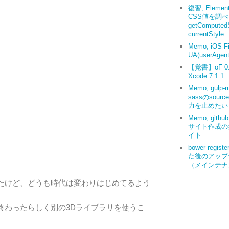
復習, Elemen
CSS値を調
getComputedS
currentStyle
Memo, iOS Fi
UA(userAgent
【覚書】oF 0.9
Xcode 7.1.1
Memo, gulp-r
sassのsourc
力を止めたい
Memo, gith
サイト作成の
イト
bower regis
た後のアップ
（メインテナ
D だと思ってたけど、どうも時代は変わりはじめてるよう
んが、終わったらしく別の3Dライブラリを使うこ