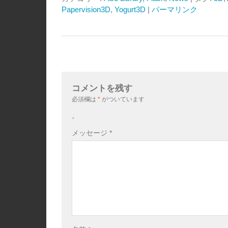
Papervision3D
,
Yogurt3D
|
パーマリンク
コメントを残す
必須欄は
*
がついています
。
メッセージ
*