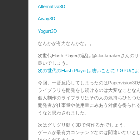
Alternativa3D
Away3D
Yogurt3D
なんかが有力なんかな。。
次世代Flash Playerの話は@clockmak
良いでしょう。
次の世代のFlash Playerは凄いことに！GPU
今回、一番反応してしまったのはPapervision
ライブラリを開発をし続けるのは大変なことな
個人制作のライブラリはその人の気持ちひとつ
開発者が仕事量や使用量にみあう対価を得られ
うなと思わされました。
次はグリグリ動く3Dで何作るかでしょう。
ゲームが最有力コンテンツなのは間違いないと
けなんだろうなぁ。