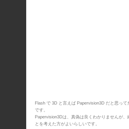
Flash で 3D と言えば Papervision3
です。
Papervision3Dは、真偽は良くわかりませ
とを考えた方がよいらしいです。