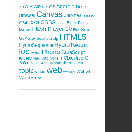
Android
Book
AIR
AIR for iOS
3D
Canvas
Browser
Chrome
Compass
CSS3
CSS
CS4
Event
Flash
editor
Flash Player 10
Builder
Flex
Game
HTML5
GoASAP
Gulp
Google
HydroTween
HydroSequence
iOS
iPhone
JavaScript
iPad
Objective-C
jQuery
Mac
Node.js
Map
Safari
three.js
Sass
SiON
TextMate
tool
web
topic
video
WebGL
webcam
WordPress