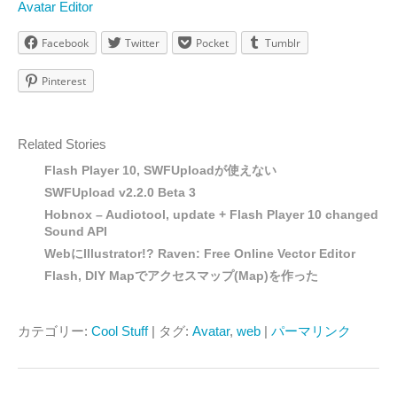
Avatar Editor
Facebook
Twitter
Pocket
Tumblr
Pinterest
Related Stories
Flash Player 10, SWFUploadが使えない
SWFUpload v2.2.0 Beta 3
Hobnox – Audiotool, update + Flash Player 10 changed
Sound API
WebにIllustrator!? Raven: Free Online Vector Editor
Flash, DIY Mapでアクセスマップ(Map)を作った
カテゴリー:
Cool Stuff
| タグ:
Avatar
,
web
|
パーマリンク