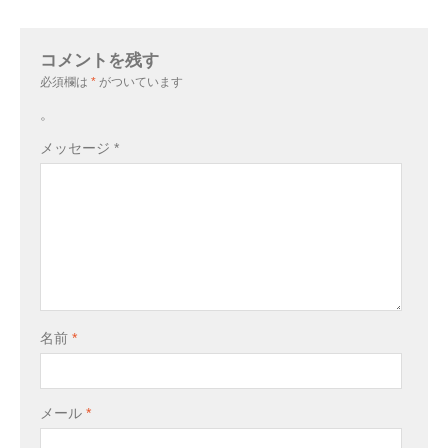
コメントを残す
必須欄は
*
がついています
。
メッセージ
*
名前
*
メール
*