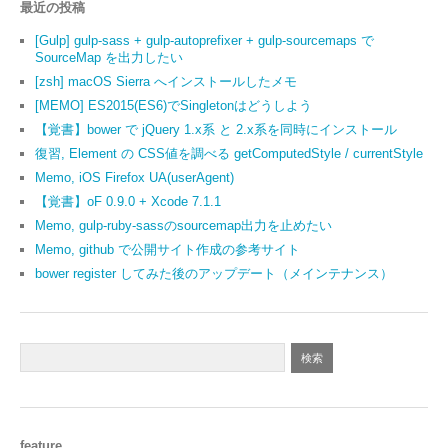
最近の投稿
[Gulp] gulp-sass + gulp-autoprefixer + gulp-sourcemaps で
SourceMap を出力したい
[zsh] macOS Sierra へインストールしたメモ
[MEMO] ES2015(ES6)でSingletonはどうしよう
【覚書】bower で jQuery 1.x系 と 2.x系を同時にインストール
復習, Element の CSS値を調べる getComputedStyle / currentStyle
Memo, iOS Firefox UA(userAgent)
【覚書】oF 0.9.0 + Xcode 7.1.1
Memo, gulp-ruby-sassのsourcemap出力を止めたい
Memo, github で公開サイト作成の参考サイト
bower register してみた後のアップデート（メインテナンス）
feature