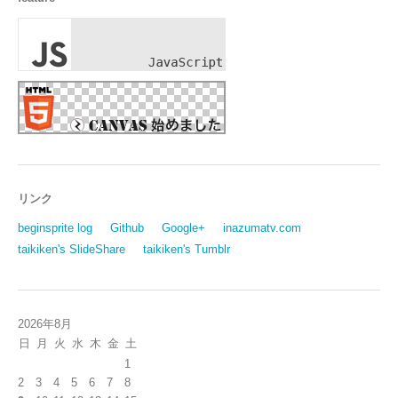
リンク
beginsprite log
Github
Google+
inazumatv.com
taikiken's SlideShare
taikiken's Tumblr
2026年8月
日
月
火
水
木
金
土
1
2
3
4
5
6
7
8