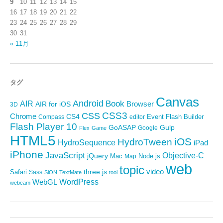
9
10
11
12
13
14
15
16
17
18
19
20
21
22
23
24
25
26
27
28
29
30
31
« 11月
タグ
Canvas
Android
Book
AIR
Browser
AIR for iOS
3D
CSS3
CSS
Chrome
CS4
Event
Flash Builder
editor
Compass
Flash Player 10
GoASAP
Gulp
Google
Flex
Game
HTML5
iOS
HydroTween
HydroSequence
iPad
iPhone
JavaScript
Objective-C
jQuery
Mac
Node.js
Map
web
topic
video
Safari
three.js
Sass
SiON
TextMate
tool
WordPress
WebGL
webcam