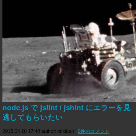
node.js で jslint / jshint にエラーを見
逃してもらいたい
2015.04.10 17:48
author: taikiken
|
0件のコメント