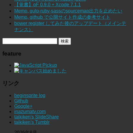
【覚書】oF 0.9.0 + Xcode 7.1.1
Memo, gulp-ruby-sassのsourcemap出力を止めたい
Memo, github で公開サイト作成の参考サイト
bower register してみた後のアップデート（メインテ
ナンス）
feature
リンク
beginsprite log
Github
Google+
inazumatv.com
taikiken's SlideShare
taikiken's Tumblr
2026年8月