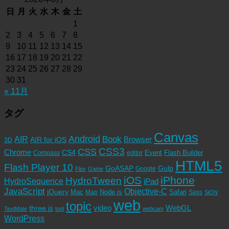
日
月
火
水
木
金
土
1
2
3
4
5
6
7
8
9
10
11
12
13
14
15
16
17
18
19
20
21
22
23
24
25
26
27
28
29
30
31
« 11月
タグ
Canvas
Android
Book
AIR
Browser
AIR for iOS
3D
CSS3
CSS
Chrome
CS4
Event
Flash Builder
editor
Compass
HTML5
Flash Player 10
GoASAP
Gulp
Google
Flex
Game
iOS
iPhone
HydroTween
HydroSequence
iPad
JavaScript
Objective-C
jQuery
Mac
Node.js
Safari
Map
Sass
SiON
web
topic
video
WebGL
three.js
TextMate
tool
webcam
WordPress