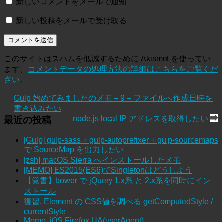
新しいコメントをメールで通知
新しい投稿をメールで受け取る
このサイトはスパムを低減するために Akismet を使ってい
ます。
コメントデータの処理方法の詳細はこちらをご覧くだ
さい
。
Gulp 始めてみましたのメモ – 9 – ファイルへ作成日時を
書き込みたい
node.js local IP アドレスを取得したい
最近の投稿
[Gulp] gulp-sass + gulp-autoprefixer + gulp-sourcemaps
で SourceMap を出力したい
[zsh] macOS Sierra へインストールしたメモ
[MEMO] ES2015(ES6)でSingletonはどうしよう
【覚書】bower で jQuery 1.x系 と 2.x系を同時にイン
ストール
復習, Element の CSS値を調べる getComputedStyle /
currentStyle
Memo, iOS Firefox UA(userAgent)