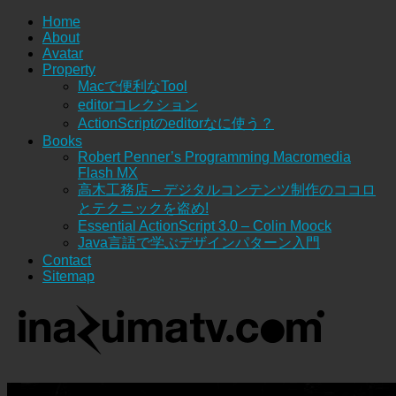
Home
About
Avatar
Property
Macで便利なTool
editorコレクション
ActionScriptのeditorなに使う？
Books
Robert Penner’s Programming Macromedia
Flash MX
高木工務店 – デジタルコンテンツ制作のココロ
とテクニックを盗め!
Essential ActionScript 3.0 – Colin Moock
Java言語で学ぶデザインパターン入門
Contact
Sitemap