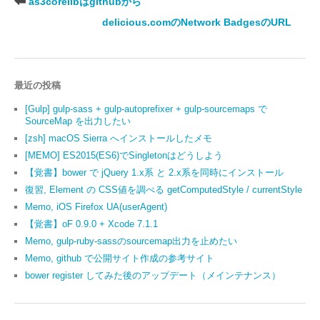
as3corelibはgithubから
delicious.comのNetwork BadgesのURL
最近の投稿
[Gulp] gulp-sass + gulp-autoprefixer + gulp-sourcemaps で
SourceMap を出力したい
[zsh] macOS Sierra へインストールしたメモ
[MEMO] ES2015(ES6)でSingletonはどうしよう
【覚書】bower で jQuery 1.x系 と 2.x系を同時にインストール
復習, Element の CSS値を調べる getComputedStyle / currentStyle
Memo, iOS Firefox UA(userAgent)
【覚書】oF 0.9.0 + Xcode 7.1.1
Memo, gulp-ruby-sassのsourcemap出力を止めたい
Memo, github で公開サイト作成の参考サイト
bower register してみた後のアップデート（メインテナンス）