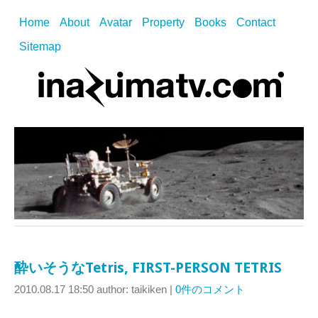
Home
About
Avatar
Property
Books
Contact
Sitemap
酔いそうなTetris, FIRST-PERSON TETRIS
2010.08.17 18:50
author: taikiken
|
0件のコメント