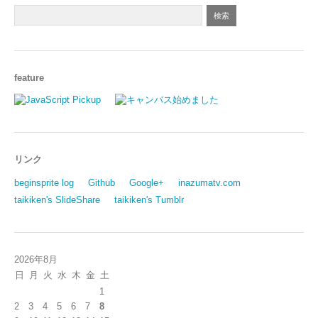
feature
リンク
beginsprite log
Github
Google+
inazumatv.com
taikiken's SlideShare
taikiken's Tumblr
2026年8月
日
月
火
水
木
金
土
1
2
3
4
5
6
7
8