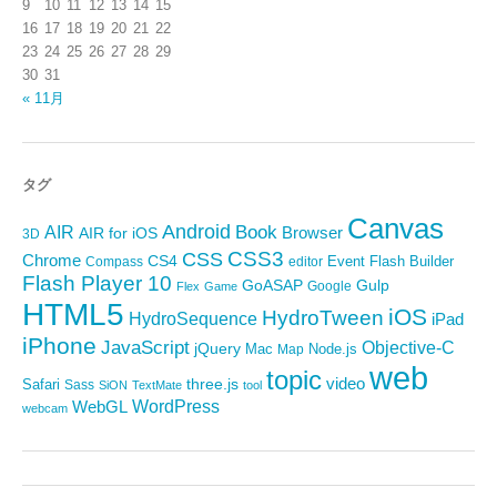
9
10
11
12
13
14
15
16
17
18
19
20
21
22
23
24
25
26
27
28
29
30
31
« 11月
タグ
Canvas
Android
Book
AIR
Browser
AIR for iOS
3D
CSS3
CSS
Chrome
CS4
Event
Flash Builder
editor
Compass
Flash Player 10
GoASAP
Gulp
Google
Flex
Game
HTML5
iOS
HydroTween
HydroSequence
iPad
iPhone
JavaScript
Objective-C
jQuery
Mac
Node.js
Map
web
topic
video
Safari
three.js
Sass
SiON
TextMate
tool
WordPress
WebGL
webcam