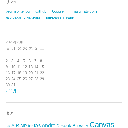
リンク
beginsprite log
Github
Google+
inazumatv.com
taikiken's SlideShare
taikiken's Tumblr
2026年8月
日
月
火
水
木
金
土
1
2
3
4
5
6
7
8
9
10
11
12
13
14
15
16
17
18
19
20
21
22
23
24
25
26
27
28
29
30
31
« 11月
タグ
Canvas
Android
Book
AIR
Browser
AIR for iOS
3D