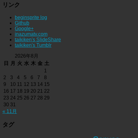
リンク
beginsprite log
Github
Google+
inazumatv.com
taikiken's SlideShare
taikiken's Tumblr
2026年8月
日
月
火
水
木
金
土
1
2
3
4
5
6
7
8
9
10
11
12
13
14
15
16
17
18
19
20
21
22
23
24
25
26
27
28
29
30
31
« 11月
タグ