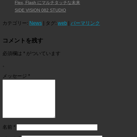
Flex, Flash にマルチタッチな未来
SIDE VISION 082 STUDIO
カテゴリー:
News
| タグ:
web
|
パーマリンク
コメントを残す
必須欄は
*
がついています
。
メッセージ
*
名前
*