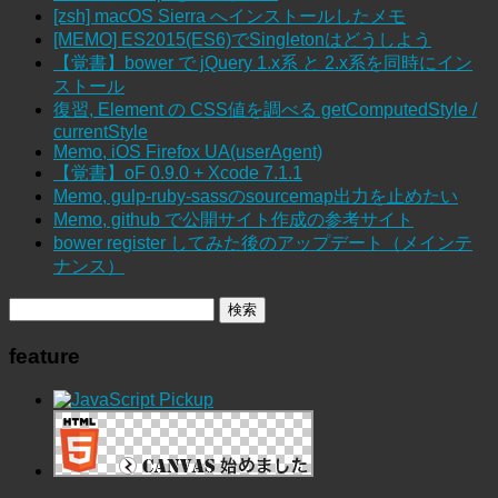
[zsh] macOS Sierra へインストールしたメモ
[MEMO] ES2015(ES6)でSingletonはどうしよう
【覚書】bower で jQuery 1.x系 と 2.x系を同時にイン
ストール
復習, Element の CSS値を調べる getComputedStyle /
currentStyle
Memo, iOS Firefox UA(userAgent)
【覚書】oF 0.9.0 + Xcode 7.1.1
Memo, gulp-ruby-sassのsourcemap出力を止めたい
Memo, github で公開サイト作成の参考サイト
bower register してみた後のアップデート（メインテ
ナンス）
feature