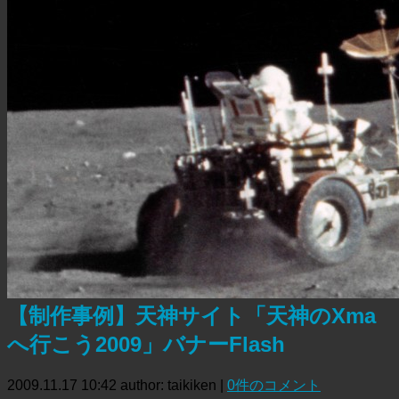
【制作事例】天神サイト「天神のXma
へ行こう2009」バナーFlash
2009.11.17 10:42
author: taikiken
|
0件のコメント