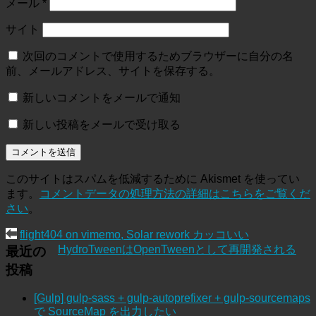
メール
*
サイト
次回のコメントで使用するためブラウザーに自分の名
前、メールアドレス、サイトを保存する。
新しいコメントをメールで通知
新しい投稿をメールで受け取る
このサイトはスパムを低減するために Akismet を使ってい
ます。
コメントデータの処理方法の詳細はこちらをご覧くだ
さい
。
flight404 on vimemo, Solar rework カッコいい
HydroTweenはOpenTweenとして再開発される
最近の
投稿
[Gulp] gulp-sass + gulp-autoprefixer + gulp-sourcemaps
で SourceMap を出力したい