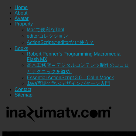
Home
About
Avatar
Property
Macで便利なTool
editorコレクション
ActionScriptのeditorなに使う？
Books
Robert Penner’s Programming Macromedia
Flash MX
高木工務店 – デジタルコンテンツ制作のココロ
とテクニックを盗め!
Essential ActionScript 3.0 – Colin Moock
Java言語で学ぶデザインパターン入門
Contact
Sitemap