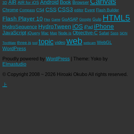
Canvas
Android
Book
AIR
Browser
AIR for iOS
3D
CSS3
CSS
Chrome
CS4
Event
Flash Builder
editor
Compass
HTML5
Flash Player 10
GoASAP
Gulp
Google
Flex
Game
iOS
iPhone
HydroTween
HydroSequence
iPad
JavaScript
Objective-C
jQuery
Mac
Node.js
Safari
Map
Sass
SiON
web
topic
video
WebGL
three.js
TextMate
tool
webcam
WordPress
Proudly powered by
WordPress
|
Theme: Yoko by
Elmastudio
© Copyright 2008 ~ 2026 Hiroaki Okubo All rights reserved.
上