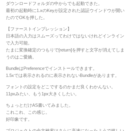
ダウンロードフォルダの中からでも起動できた。
最初の起動時に1.xのKeyが設定された認証ウインドウが開い
たのでOKを押した。
【ファーストインプレッション】
日本語の入力はスムーズってわけではないけれどインライン
で入力可能。
たまに変換確定のつもりで[return]を押すと文字が消えてしま
うのはご愛嬌。
BundleはPreferenceでインストールできます。
1.5xでは表示されるのに表示されないBundleがあります。
フォントの設定をどこでするのかまだ良くわかんない。
11pxみたい、もう1px大きくしたい。
ちょっとだけAS書いてみました。
これこれ、この感じ。
好印象です。
プロジェクトの全文検索はさらに高速になったようで嬉しい