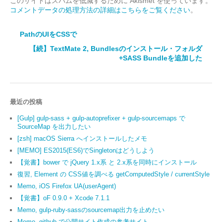
このサイトはスパムを低減するために Akismet を使っています。
コメントデータの処理方法の詳細はこちらをご覧ください
。
PathのUIをCSSで
【続】TextMate 2, Bundlesのインストール・フォルダ
+SASS Bundleを追加した
最近の投稿
[Gulp] gulp-sass + gulp-autoprefixer + gulp-sourcemaps で
SourceMap を出力したい
[zsh] macOS Sierra へインストールしたメモ
[MEMO] ES2015(ES6)でSingletonはどうしよう
【覚書】bower で jQuery 1.x系 と 2.x系を同時にインストール
復習, Element の CSS値を調べる getComputedStyle / currentStyle
Memo, iOS Firefox UA(userAgent)
【覚書】oF 0.9.0 + Xcode 7.1.1
Memo, gulp-ruby-sassのsourcemap出力を止めたい
Memo, github で公開サイト作成の参考サイト