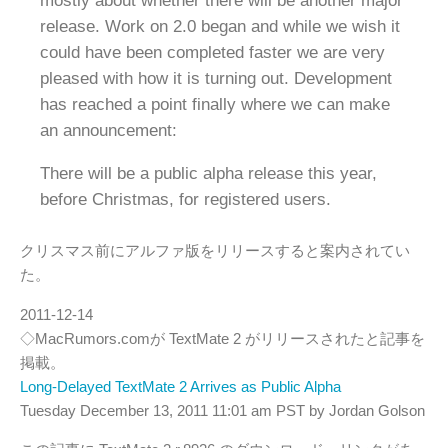
mostly about whether there will be another major
release. Work on 2.0 began and while we wish it
could have been completed faster we are very
pleased with how it is turning out. Development
has reached a point finally where we can make
an announcement:
There will be a public alpha release this year,
before Christmas, for registered users.
クリスマス前にアルファ版をリリースすると案内されてい
た。
2011-12-14
◇MacRumors.comが TextMate 2 がリリースされたと記事を
掲載。
Long-Delayed TextMate 2 Arrives as Public Alpha
Tuesday December 13, 2011 11:01 am PST by Jordan Golson