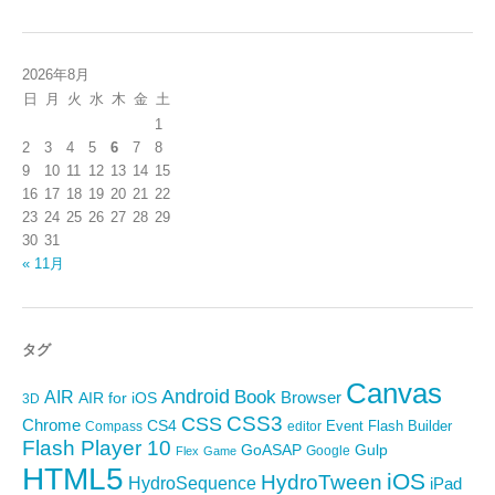
2026年8月
日
月
火
水
木
金
土
1
2
3
4
5
6
7
8
9
10
11
12
13
14
15
16
17
18
19
20
21
22
23
24
25
26
27
28
29
30
31
« 11月
タグ
Canvas
Android
Book
AIR
Browser
AIR for iOS
3D
CSS3
CSS
Chrome
CS4
Event
Flash Builder
editor
Compass
Flash Player 10
GoASAP
Gulp
Google
Flex
Game
HTML5
iOS
HydroTween
HydroSequence
iPad