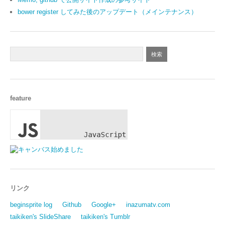
bower register してみた後のアップデート（メインテナンス）
feature
リンク
beginsprite log
Github
Google+
inazumatv.com
taikiken's SlideShare
taikiken's Tumblr