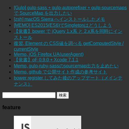
[Gulp] gulp-sass + gulp-autoprefixer + gulp-sourcemaps
で SourceMap を出力したい
[zsh] macOS Sierra へインストールしたメモ
[MEMO] ES2015(ES6)でSingletonはどうしよう
【覚書】bower で jQuery 1.x系 と 2.x系を同時にイン
ストール
復習, Element の CSS値を調べる getComputedStyle /
currentStyle
Memo, iOS Firefox UA(userAgent)
【覚書】oF 0.9.0 + Xcode 7.1.1
Memo, gulp-ruby-sassのsourcemap出力を止めたい
Memo, github で公開サイト作成の参考サイト
bower register してみた後のアップデート（メインテ
ナンス）
feature