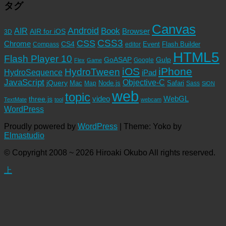
タグ
Canvas
Android
Book
AIR
Browser
AIR for iOS
3D
CSS3
CSS
Chrome
CS4
Event
Flash Builder
editor
Compass
HTML5
Flash Player 10
GoASAP
Gulp
Google
Flex
Game
iOS
iPhone
HydroTween
HydroSequence
iPad
JavaScript
Objective-C
jQuery
Mac
Node.js
Safari
Map
Sass
SiON
web
topic
video
WebGL
three.js
TextMate
tool
webcam
WordPress
Proudly powered by
WordPress
|
Theme: Yoko by
Elmastudio
© Copyright 2008 ~ 2026 Hiroaki Okubo All rights reserved.
上