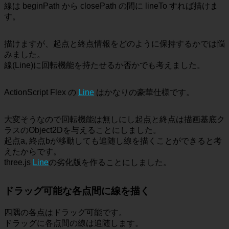
線は beginPath から closePath の間に lineTo すれば描けま
す。
描けますが、起点と終点情報をどのように保持するかでは悩
みました。
線(Line)に回転機能を持たせるか否かでも考えました。
ActionScript Flex の
Line
はかなりの豪華仕様です。
大変そうなので回転機能は無しにし起点と終点は描画基底ク
ラスのObject2Dを与えることにしました。
起点a, 終点bが移動しても追随し線を描くことができると考
えたからです。
three.js
Line
の劣化版を作ることにしました。
ドラッグ可能な各点間に線を描く
四隅の各点はドラッグ可能です。
ドラッグに各点間の線は追随します。