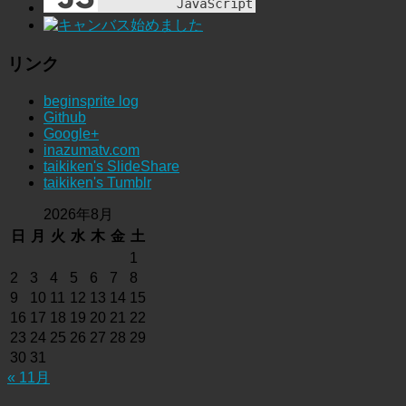
リンク
beginsprite log
Github
Google+
inazumatv.com
taikiken's SlideShare
taikiken's Tumblr
2026年8月
日
月
火
水
木
金
土
1
2
3
4
5
6
7
8
9
10
11
12
13
14
15
16
17
18
19
20
21
22
23
24
25
26
27
28
29
30
31
« 11月