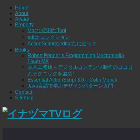
Home
About
Avatar
Property
Macで便利なTool
editorコレクション
ActionScriptのeditorなに使う？
Books
Robert Penner’s Programming Macromedia
Flash MX
高木工務店 – デジタルコンテンツ制作のココロ
とテクニックを盗め!
Essential ActionScript 3.0 – Colin Moock
Java言語で学ぶデザインパターン入門
Contact
Sitemap