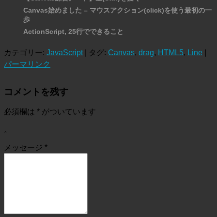
Canvas始めました – マウスアクション(click)を使う最初の一
歩
ActionScript, 25行でできること
カテゴリー:
JavaScript
| タグ:
Canvas
,
drag
,
HTML5
,
Line
|
パーマリンク
コメントを残す
必須欄は
*
がついています
。
メッセージ
*