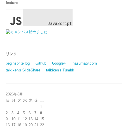
feature
リンク
beginsprite log
Github
Google+
inazumatv.com
taikiken's SlideShare
taikiken's Tumblr
2026年8月
日
月
火
水
木
金
土
1
2
3
4
5
6
7
8
9
10
11
12
13
14
15
16
17
18
19
20
21
22