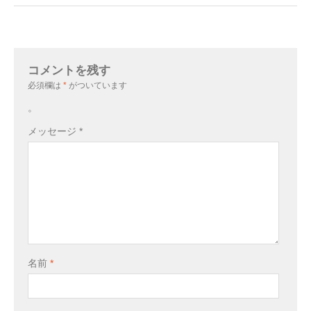
コメントを残す
必須欄は
*
がついています
。
メッセージ
*
名前
*