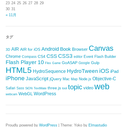
23
24
25
26
27
28
29
30
31
« 11月
タグ
Canvas
Android
Book
AIR
Browser
AIR for iOS
3D
CSS3
CSS
Chrome
CS4
Event
Flash Builder
editor
Compass
Flash Player 10
GoASAP
Gulp
Google
Flex
Game
HTML5
iOS
HydroTween
HydroSequence
iPad
iPhone
JavaScript
Objective-C
jQuery
Mac
Node.js
Map
web
topic
video
Safari
three.js
Sass
SiON
TextMate
tool
WordPress
WebGL
webcam
Proudly powered by
WordPress
|
Theme: Yoko by
Elmastudio