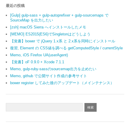
最近の投稿
[Gulp] gulp-sass + gulp-autoprefixer + gulp-sourcemaps で
SourceMap を出力したい
[zsh] macOS Sierra へインストールしたメモ
[MEMO] ES2015(ES6)でSingletonはどうしよう
【覚書】bower で jQuery 1.x系 と 2.x系を同時にインストール
復習, Element の CSS値を調べる getComputedStyle / currentStyle
Memo, iOS Firefox UA(userAgent)
【覚書】oF 0.9.0 + Xcode 7.1.1
Memo, gulp-ruby-sassのsourcemap出力を止めたい
Memo, github で公開サイト作成の参考サイト
bower register してみた後のアップデート（メインテナンス）