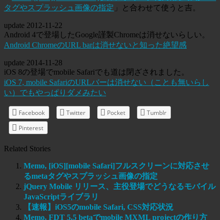
タグやスプラッシュ画像の指定
」と合わせて使うと吉。
update
2012-11-22
Android 4で登場したGoogle謹製Chromeは消せないらしい。
Android ChromeのURL barは消せないと知った絶望感
update
2014-11-28
iOS 8の登場でmobile Safariでも道は閉ざされました。
iOS 7, mobile SafariのURLバーは消せない（ことも無いらし
い）でもやっぱりダメみたい
Facebook
Twitter
Pocket
Tumblr
Pinterest
Related Stories
Memo, [iOS][mobile Safari]フルスクリーンに対応させ
るmetaタグやスプラッシュ画像の指定
jQuery Mobile リリース、主役登場でどうなるモバイル
JavaScriptライブラリ
【速報】iOS5のmobile Safari, CSS対応状況
Memo, FDT 5.5 betaでmobile MXML projectの作り方