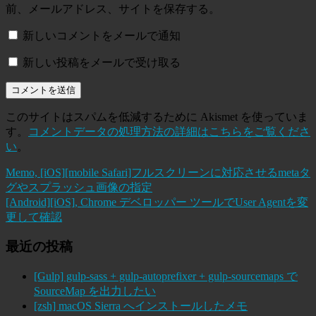
前、メールアドレス、サイトを保存する。
新しいコメントをメールで通知
新しい投稿をメールで受け取る
このサイトはスパムを低減するために Akismet を使っていま
す。
コメントデータの処理方法の詳細はこちらをご覧くださ
い
。
Memo, [iOS][mobile Safari]フルスクリーンに対応させるmetaタ
グやスプラッシュ画像の指定
[Android][iOS], Chrome デベロッパー ツールでUser Agentを変
更して確認
最近の投稿
[Gulp] gulp-sass + gulp-autoprefixer + gulp-sourcemaps で
SourceMap を出力したい
[zsh] macOS Sierra へインストールしたメモ