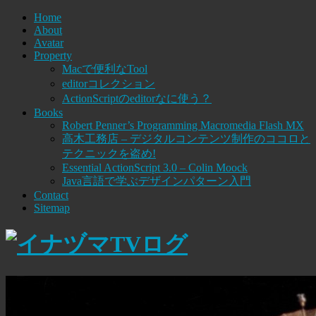
Home
About
Avatar
Property
Macで便利なTool
editorコレクション
ActionScriptのeditorなに使う？
Books
Robert Penner’s Programming Macromedia Flash MX
高木工務店 – デジタルコンテンツ制作のココロと
テクニックを盗め!
Essential ActionScript 3.0 – Colin Moock
Java言語で学ぶデザインパターン入門
Contact
Sitemap