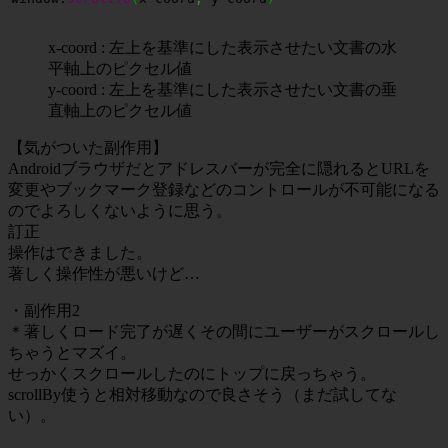
x-coord : 左上を基準にした表示させたい文書の水
平軸上のピクセル値
y-coord : 左上を基準にした表示させたい文書の垂
直軸上のピクセル値
【気がついた副作用】
Androidブラウザだとアドレスバーが完全に隠れるとURLを
変更やブックマーク登録などのコントロールが不可能になる
のでよろしくないように思う。
訂正
操作はできました。
著しく操作性が悪いけど…
・副作用2
＊著しくロード完了が遅くその間にユーザーがスクロールし
ちゃうとマズイ。
せっかくスクロールしたのにトップに戻っちゃう。
scrollBy使うと相対移動なので良さそう（まだ試してな
い）。