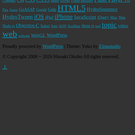
CSS
CS4
Event
Flash Builder
editor
Compass
HTML5
HydroSequence
GoASAP
Gulp
Google
Flex
Game
iPhone
iOS
HydroTween
JavaScript
iPad
jQuery
Mac
Map
topic
Objective-C
video
Node.js
Safari
three.js
Sass
SiON
TextMate
tool
web
WordPress
WebGL
webcam
Proudly powered by
WordPress
|
Theme: Yoko by
Elmastudio
© Copyright 2008 ~ 2026 Hiroaki Okubo All rights reserved.
上