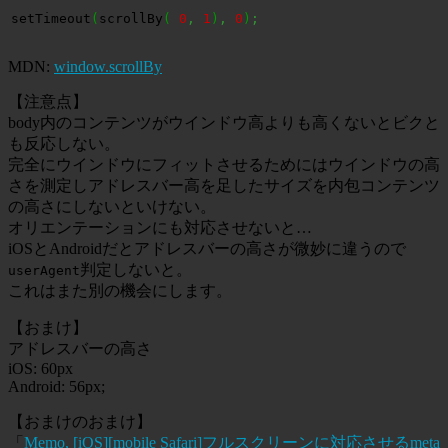
setTimeout
(
scrollBy
(
0
,
1
)
,
0
)
;
MDN:
window.scrollBy
【注意点】
body内のコンテンツがウインドウ高よりも高くないとビクと
も反応しない。
完全にウインドウにフィットさせるためにはウインドウの高
さを測定しアドレスバー高を足したサイズを内包コンテンツ
の高さにしないといけない。
オリエンテーションにも対応させないと…
iOSとAndroidだとアドレスバーの高さが微妙に違うので
判定しないと。
userAgent
これはまた別の機会にします。
【おまけ】
アドレスバーの高さ
iOS: 60px
Android: 56px;
【おまけのおまけ】
「
Memo, [iOS][mobile Safari]フルスクリーンに対応させるmeta