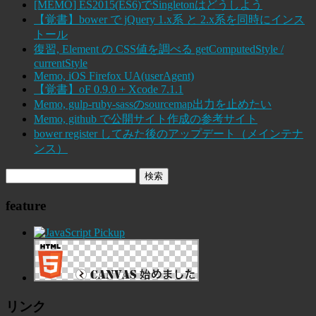
[MEMO] ES2015(ES6)でSingletonはどうしよう
【覚書】bower で jQuery 1.x系 と 2.x系を同時にインス
トール
復習, Element の CSS値を調べる getComputedStyle /
currentStyle
Memo, iOS Firefox UA(userAgent)
【覚書】oF 0.9.0 + Xcode 7.1.1
Memo, gulp-ruby-sassのsourcemap出力を止めたい
Memo, github で公開サイト作成の参考サイト
bower register してみた後のアップデート（メインテナ
ンス）
feature
リンク