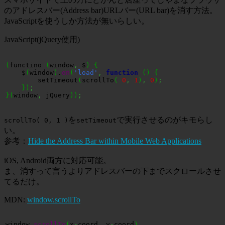
のアドレスバー(Address bar)URLバー(URL bar)を消す方法。
JavaScriptを使うしか方法が無いらしい。
JavaScript(jQuery使用)
(
functino 
(
window
,
 $
)
{
    $
(
window
)
.
on
(
'load'
,
function
(
)
{
        setTimeout
(
scrollTo
(
0
,
1
)
,
0
)
;
}
)
;
}
(
window
,
 jQuery
)
)
;
を
で実行させるのがキモらし
scrollTo( 0, 1 )
setTimeout
い。
参考：
Hide the Address Bar within Mobile Web Applications
iOS, Android両方に対応可能。
ま、消すって言うよりアドレスバーの下までスクロールさせ
てるだけ。
MDN:
window.scrollTo
window.
scrollTo
(
x
-
coord
,
 y
-
coord
)