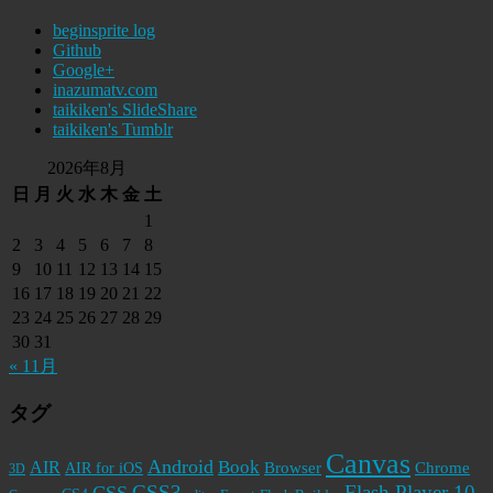
beginsprite log
Github
Google+
inazumatv.com
taikiken's SlideShare
taikiken's Tumblr
2026年8月
日
月
火
水
木
金
土
1
2
3
4
5
6
7
8
9
10
11
12
13
14
15
16
17
18
19
20
21
22
23
24
25
26
27
28
29
30
31
« 11月
タグ
Canvas
Android
Book
AIR
Browser
Chrome
AIR for iOS
3D
CSS3
Flash Player 10