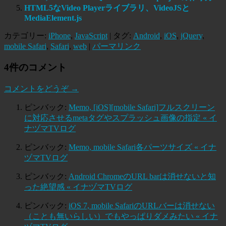
HTML5なVideo Playerライブラリ、VideoJSと
MediaElement.js
カテゴリー:
iPhone
,
JavaScript
| タグ:
Android
,
iOS
,
jQuery
,
mobile Safari
,
Safari
,
web
|
パーマリンク
4件のコメント
コメントをどうぞ →
ピンバック:
Memo, [iOS][mobile Safari]フルスクリーン
に対応させるmetaタグやスプラッシュ画像の指定 « イ
ナヅマTVログ
ピンバック:
Memo, mobile Safari各パーツサイズ « イナ
ヅマTVログ
ピンバック:
Android ChromeのURL barは消せないと知
った絶望感 « イナヅマTVログ
ピンバック:
iOS 7, mobile SafariのURLバーは消せない
（ことも無いらしい）でもやっぱりダメみたい « イナ