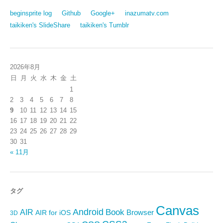
beginsprite log
Github
Google+
inazumatv.com
taikiken's SlideShare
taikiken's Tumblr
2026年8月
日
月
火
水
木
金
土
1
2
3
4
5
6
7
8
9
10
11
12
13
14
15
16
17
18
19
20
21
22
23
24
25
26
27
28
29
30
31
« 11月
タグ
Canvas
Android
Book
AIR
Browser
AIR for iOS
3D