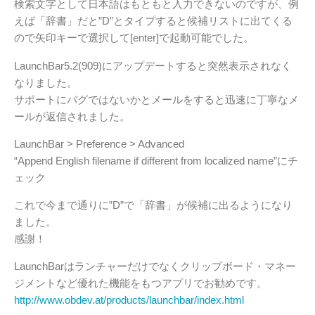
検索文字として日本語はもともと入力できないのですが、例
えば「辞書」だと”D”とタイプすると候補リストに出てくる
ので矢印キーで選択して[enter]で起動可能でした。
LaunchBar5.2(909)にアップデートすると突然表示されなく
なりました。
サポートにバグではないかとメールをすると迅速に丁寧なメ
ールが返信されました。
LaunchBar > Preference > Advanced
“Append English filename if different from localized name”にチ
ェック
これで今まで通りに”D”で「辞書」が候補に出るようになり
ました。
感謝！
LaunchBarはランチャーだけでなくクリップボード・マネー
ジメントなど優れた機能をもつアプリでお勧めです。
http://www.obdev.at/products/launchbar/index.html