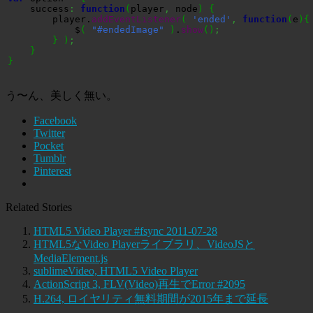
    success
:
function
(
player
,
 node
)
{
        player.
addEventListener
(
'ended'
,
function
(
e
)
{
            $
(
"#endedImage"
)
.
show
(
)
;
}
)
;
}
}
う〜ん、美しく無い。
Facebook
Twitter
Pocket
Tumblr
Pinterest
Related Stories
HTML5 Video Player #fsync 2011-07-28
HTML5なVideo Playerライブラリ、VideoJSと
MediaElement.js
sublimeVideo, HTML5 Video Player
ActionScript 3, FLV(Video)再生でError #2095
H.264, ロイヤリティ無料期間が2015年まで延長