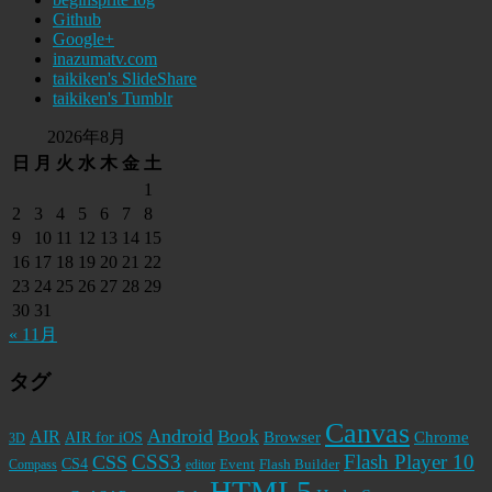
Github
Google+
inazumatv.com
taikiken's SlideShare
taikiken's Tumblr
2026年8月
日
月
火
水
木
金
土
1
2
3
4
5
6
7
8
9
10
11
12
13
14
15
16
17
18
19
20
21
22
23
24
25
26
27
28
29
30
31
« 11月
タグ
Canvas
Android
Book
AIR
Browser
Chrome
AIR for iOS
3D
CSS3
Flash Player 10
CSS
CS4
Event
Flash Builder
editor
Compass
HTML5