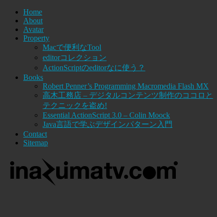
Home
About
Avatar
Property
Macで便利なTool
editorコレクション
ActionScriptのeditorなに使う？
Books
Robert Penner’s Programming Macromedia Flash MX
高木工務店 – デジタルコンテンツ制作のココロと
テクニックを盗め!
Essential ActionScript 3.0 – Colin Moock
Java言語で学ぶデザインパターン入門
Contact
Sitemap