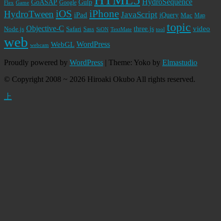
HydroSequence
GoASAP
Gulp
Google
Flex
Game
iPhone
iOS
HydroTween
JavaScript
iPad
jQuery
Mac
Map
topic
Objective-C
video
Node.js
Safari
three.js
Sass
SiON
TextMate
tool
web
WordPress
WebGL
webcam
Proudly powered by
WordPress
|
Theme: Yoko by
Elmastudio
© Copyright 2008 ~ 2026 Hiroaki Okubo All rights reserved.
上