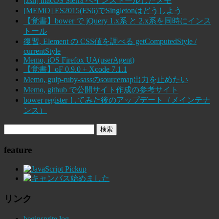
[zsh] macOS Sierra へインストールしたメモ
[MEMO] ES2015(ES6)でSingletonはどうしよう
【覚書】bower で jQuery 1.x系 と 2.x系を同時にインス
トール
復習, Element の CSS値を調べる getComputedStyle /
currentStyle
Memo, iOS Firefox UA(userAgent)
【覚書】oF 0.9.0 + Xcode 7.1.1
Memo, gulp-ruby-sassのsourcemap出力を止めたい
Memo, github で公開サイト作成の参考サイト
bower register してみた後のアップデート（メインテナ
ンス）
feature
リンク
beginsprite log