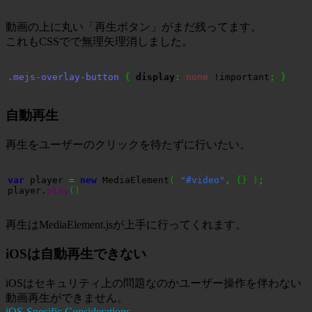
動画の上に丸い「再生ボタン」がまだ残ってます。
これもCSSでで無理矢理消しました。
.mejs-overlay-button
{
display
:
none
 !important
;
}
自動再生
再生をユーザーのクリックを待たずに行いたい。
var
 player 
=
new
 MediaElement
(
"#video"
,
{
}
)
;
player.
play
(
)
再生はMediaElement.jsが上手に行ってくれます。
iOSは自動再生できない
iOSはセキュリティ上の問題なのかユーザー操作を伴わない
動画再生ができません。
iOS-Specific Considerations