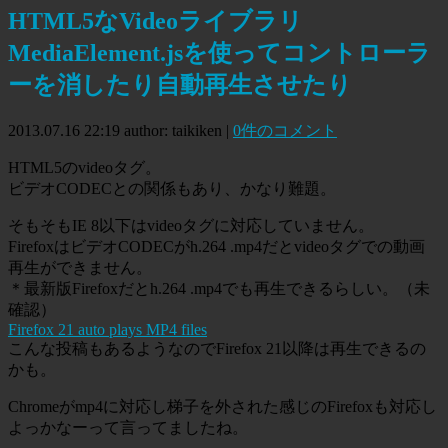
HTML5なVideoライブラリ
MediaElement.jsを使ってコントローラ
ーを消したり自動再生させたり
2013.07.16 22:19
author: taikiken
|
0件のコメント
HTML5のvideoタグ。
ビデオCODECとの関係もあり、かなり難題。
そもそもIE 8以下はvideoタグに対応していません。
FirefoxはビデオCODECがh.264 .mp4だとvideoタグでの動画
再生ができません。
＊最新版Firefoxだとh.264 .mp4でも再生できるらしい。（未
確認）
Firefox 21 auto plays MP4 files
こんな投稿もあるようなのでFirefox 21以降は再生できるの
かも。
Chromeがmp4に対応し梯子を外された感じのFirefoxも対応し
よっかなーって言ってましたね。