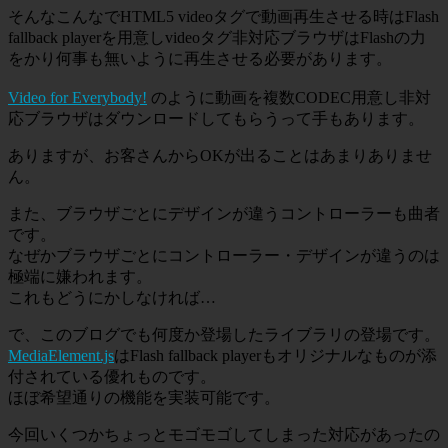
そんなこんなでHTML5 videoタグで動画再生させる時はFlash
fallback playerを用意しvideoタグ非対応ブラウザはFlashの力
をかり何事も無いように再生させる必要があります。
Video for Everybody!
のように動画を複数CODEC用意し非対
応ブラウザはダウンロードしてもらうって手もあります。
ありますが、お客さんからOKが出ることはあまりありませ
ん。
また、ブラウザごとにデザインが違うコントローラーも曲者
です。
なぜかブラウザごとにコントローラー・デザインが違うのは
極端に嫌われます。
これもどうにかしなければ…
で、このブログでも何度か登場したライブラリの登場です。
MediaElement.js
はFlash fallback playerもオリジナルなものが添
付されている優れものです。
ほぼ希望通りの機能を実装可能です。
今回いくつかちょっとモゴモゴしてしまった対応があったの