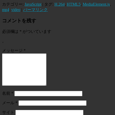
カテゴリー:
JavaScript
| タグ:
H.264
,
HTML5
,
MediaElement.js
,
mp4
,
video
|
パーマリンク
コメントを残す
必須欄は
*
がついています
。
メッセージ
*
名前
*
メール
*
サイト