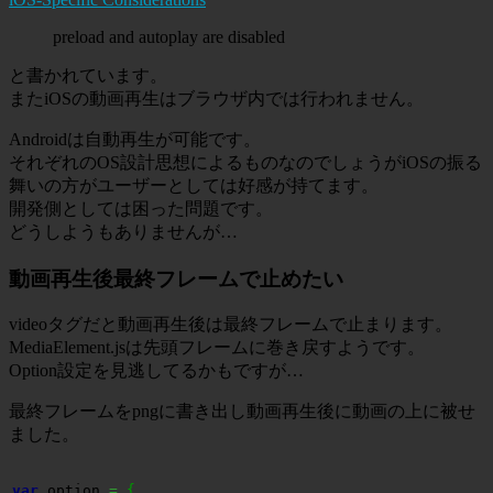
preload and autoplay are disabled
と書かれています。
またiOSの動画再生はブラウザ内では行われません。
Androidは自動再生が可能です。
それぞれのOS設計思想によるものなのでしょうがiOSの振る
舞いの方がユーザーとしては好感が持てます。
開発側としては困った問題です。
どうしようもありませんが…
動画再生後最終フレームで止めたい
videoタグだと動画再生後は最終フレームで止まります。
MediaElement.jsは先頭フレームに巻き戻すようです。
Option設定を見逃してるかもですが…
最終フレームをpngに書き出し動画再生後に動画の上に被せ
ました。
var
 option 
=
{