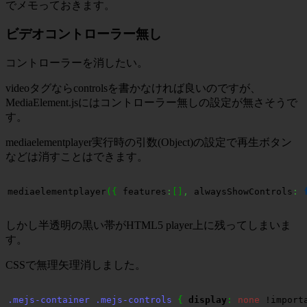
でメモっておきます。
ビデオコントローラー無し
コントローラーを消したい。
videoタグならcontrolsを書かなければ良いのですが、
MediaElement.jsにはコントローラー無しの設定が無さそうで
す。
mediaelementplayer実行時の引数(Object)の設定で再生ボタン
などは消すことはできます。
mediaelementplayer
(
{
 features
:
[
]
,
 alwaysShowControls
:
しかし半透明の黒い帯がHTML5 player上に残ってしまいま
す。
CSSで無理矢理消しました。
.mejs-container
.mejs-controls
{
display
:
none
 !import