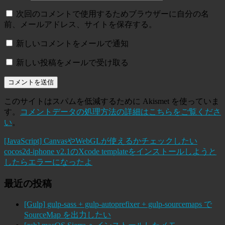
次回のコメントで使用するためブラウザーに自分の名
前、メールアドレス、サイトを保存する。
新しいコメントをメールで通知
新しい投稿をメールで受け取る
このサイトはスパムを低減するために Akismet を使っていま
す。
コメントデータの処理方法の詳細はこちらをご覧くださ
い
。
[JavaScript] CanvasやWebGLが使えるかチェックしたい
cocos2d-iphone v2.1のXcode templateをインストールしようと
したらエラーになったよ
最近の投稿
[Gulp] gulp-sass + gulp-autoprefixer + gulp-sourcemaps で
SourceMap を出力したい