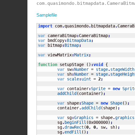
com.quasimondo.bitmapdata.CameraBitm
Samplefile
import
 com
.
quasimondo
.
bitmapdata
.
CameraB
var
 cameraBitmap
:
CameraBitmap
;
var
 bmdCopy
:
BitmapData
;
var
 bitmap
:
Bitmap
;
var
 viewMatrix
:
Matrix
;
function
 setupStage 
(
)
:
void
{
var
 sw
:
Number
 = 
stage
.
stageWidth
var
 sh
:
Number
 = 
stage
.
stageHeigh
var
scale
:
uint
 = 
2
;
var
 container
:
Sprite
 = 
new
Sprit
addChild
(
container
)
;
var
 shape
:
Shape
 = 
new
Shape
(
)
;
	container
.
addChild
(
shape
)
;
var
 sg
:
Graphics
 = shape
.
graphics
	sg
.
beginFill
(
0x000000
)
;
	sg
.
drawRect
(
0
,
0
,
 sw
,
 sh
)
;
	sg
.
endFill
(
)
;