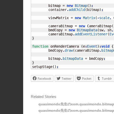
	bitmap = 
new
Bitmap
(
)
;
	container
.
addChild
(
bitmap
)
;
	viewMatrix = 
new
Matrix
(
-
scale
,
	cameraBitmap = 
new
 CameraBitmap
(
	bmdCopy = 
new
BitmapData
(
sw
,
 sh
,
	cameraBitmap
.
addEventListener
(
Ev
}
function
 onRenderCamera 
(
e
:
Event
)
:
void
{
	bmdCopy
.
draw
(
cameraBitmap
.
bitmap
	bitmap
.
bitmapData
 = bmdCopy
;
}
setupStage
(
)
;
Facebook
Twitter
Pocket
Tumblr
Related Stories
quasimondo先生のcom.quasimondo.bitmap
quasimondo先生のcom.quasimondo.bitmapd