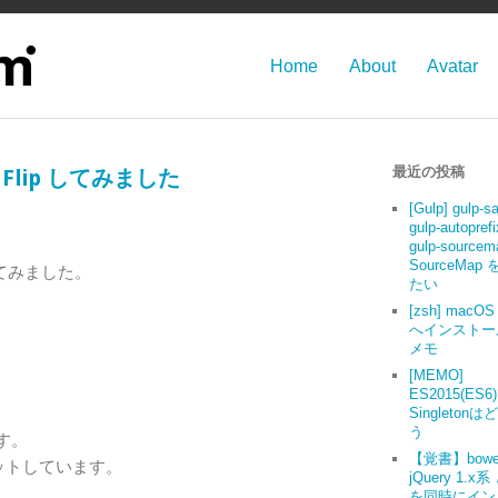
Home
About
Avatar
最近の投稿
9 + Flip してみました
[Gulp] gulp-s
gulp-autoprefi
gulp-source
SourceMap
像）してみました。
たい
[zsh] macOS 
へインストー
メモ
[MEMO]
ES2015(ES6
Singleton
う
す。
【覚書】bowe
つカットしています。
jQuery 1.x系
を同時にイン