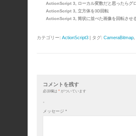
ActionScript 3, ローカル変数だと思った
ActionScript 3, 立方体を3D回転
ActionScript 3, 筒状に並べた画像を回転させ
カテゴリー:
ActionScript3
| タグ:
CameraBitmap
,
コメントを残す
必須欄は
*
がついています
。
メッセージ
*