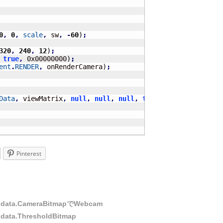
0
,
0
,
scale
,
 sw
,
-
60
)
;
320
,
240
,
12
)
;
true
,
 0x00000000
)
;
ent
.
RENDER
,
 onRenderCamera
)
;
Data
,
 viewMatrix
,
null
,
null
,
null
,
true
)
;
Pinterest
data.CameraBitmapでWebcam
ata.ThresholdBitmap