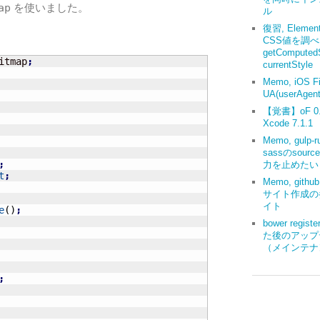
ap
を使いました。
ル
復習, Elemen
CSS値を調
getComputedS
itmap
;
currentStyle
Memo, iOS Fi
UA(userAgent
【覚書】oF 0.9
Xcode 7.1.1
Memo, gulp-r
sassのsourc
;
力を止めたい
t
;
Memo, gith
サイト作成の
イト
e
(
)
;
bower regis
た後のアップ
（メインテナ
;