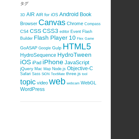
タグ
Android
Book
AIR
AIR for iOS
3D
Canvas
Browser
Chrome
Compass
CSS3
CSS
CS4
Event
Flash
editor
Flash Player 10
Builder
Flex
Game
HTML5
GoASAP
Gulp
Google
HydroTween
HydroSequence
iOS
iPhone
JavaScript
iPad
Objective-C
jQuery
Mac
Node.js
Map
Safari
three.js
Sass
SiON
TextMate
tool
web
topic
video
WebGL
webcam
WordPress