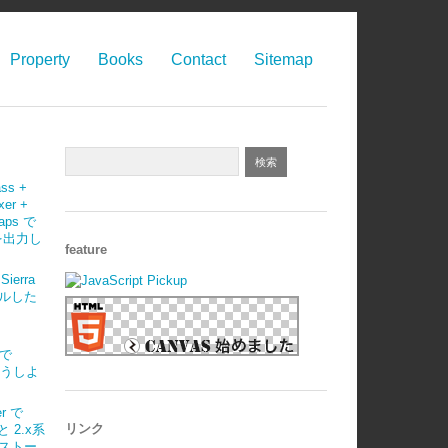
Property
Books
Contact
Sitemap
ass +
xer +
maps で
 を出力し
feature
Sierra
ルした
)で
はどうしよ
r で
リンク
 と 2.x系
ストー