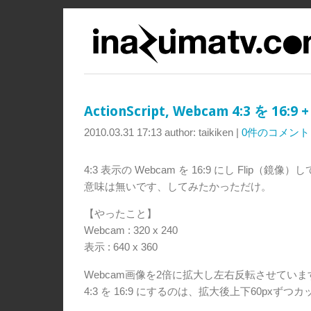
ActionScript, Webcam 4:3 を 16:
2010.03.31 17:13
author: taikiken
|
0件のコメント
4:3 表示の Webcam を 16:9 にし Flip（鏡
意味は無いです、してみたかっただけ。
【やったこと】
Webcam : 320 x 240
表示 : 640 x 360
Webcam画像を2倍に拡大し左右反転させていま
4:3 を 16:9 にするのは、拡大後上下60pxず