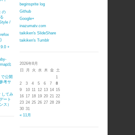
beginsprite log
Github
t の
べる
Google+
tyle /
inazumatv.com
taikiken's SlideShare
refox
)
taikiken's Tumblr
.0 +
uby-
2026年8月
emap出
日
月
火
水
木
金
土
ub で公開
1
参考サ
2
3
4
5
6
7
8
9
10
11
12
13
14
15
ter してみ
16
17
18
19
20
21
22
デート
23
24
25
26
27
28
29
ンス）
30
31
« 11月