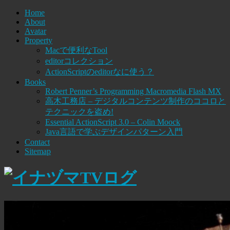
Home
About
Avatar
Property
Macで便利なTool
editorコレクション
ActionScriptのeditorなに使う？
Books
Robert Penner’s Programming Macromedia Flash MX
高木工務店 – デジタルコンテンツ制作のココロと
テクニックを盗め!
Essential ActionScript 3.0 – Colin Moock
Java言語で学ぶデザインパターン入門
Contact
Sitemap