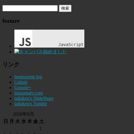
feature
リンク
beginsprite log
Github
Google+
inazumatv.com
taikiken's SlideShare
taikiken's Tumblr
2026年8月
日
月
火
水
木
金
土
1