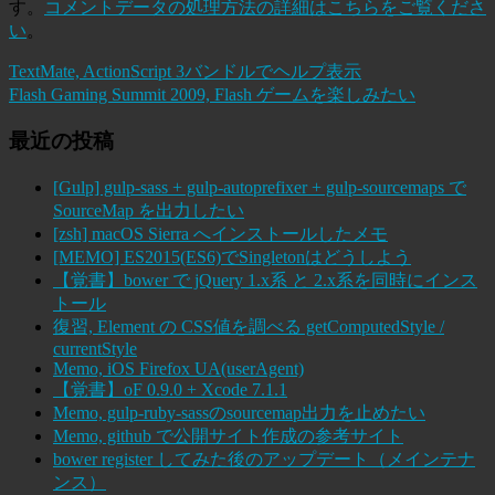
す。
コメントデータの処理方法の詳細はこちらをご覧くださ
い
。
TextMate, ActionScript 3バンドルでヘルプ表示
Flash Gaming Summit 2009, Flash ゲームを楽しみたい
最近の投稿
[Gulp] gulp-sass + gulp-autoprefixer + gulp-sourcemaps で
SourceMap を出力したい
[zsh] macOS Sierra へインストールしたメモ
[MEMO] ES2015(ES6)でSingletonはどうしよう
【覚書】bower で jQuery 1.x系 と 2.x系を同時にインス
トール
復習, Element の CSS値を調べる getComputedStyle /
currentStyle
Memo, iOS Firefox UA(userAgent)
【覚書】oF 0.9.0 + Xcode 7.1.1
Memo, gulp-ruby-sassのsourcemap出力を止めたい
Memo, github で公開サイト作成の参考サイト
bower register してみた後のアップデート（メインテナ
ンス）