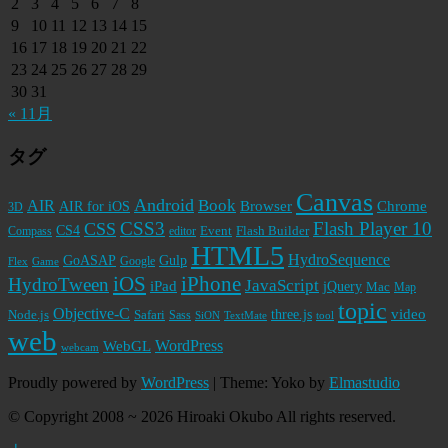
2
3
4
5
6
7
8
9
10
11
12
13
14
15
16
17
18
19
20
21
22
23
24
25
26
27
28
29
30
31
« 11月
タグ
Canvas
Android
Book
AIR
Browser
Chrome
AIR for iOS
3D
CSS3
Flash Player 10
CSS
CS4
Event
Flash Builder
editor
Compass
HTML5
HydroSequence
GoASAP
Gulp
Google
Flex
Game
iPhone
iOS
HydroTween
JavaScript
iPad
jQuery
Mac
Map
topic
Objective-C
video
Node.js
Safari
three.js
Sass
SiON
TextMate
tool
web
WordPress
WebGL
webcam
Proudly powered by
WordPress
|
Theme: Yoko by
Elmastudio
© Copyright 2008 ~ 2026 Hiroaki Okubo All rights reserved.