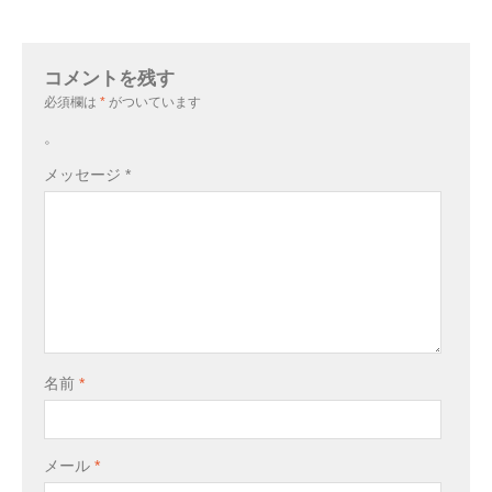
コメントを残す
必須欄は
*
がついています
。
メッセージ
*
名前
*
メール
*