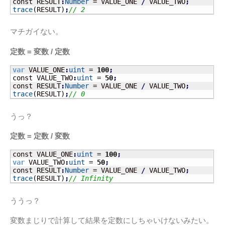
const RESULT
:
Number
 = VALUE_ONE 
/
 VALUE_TWO
;
trace
(
RESULT
)
;
// 2
マチガイない。
定数 = 変数 / 定数
var
 VALUE_ONE
:
uint
 = 
100
;
const VALUE_TWO
:
uint
 = 
50
;
const RESULT
:
Number
 = VALUE_ONE 
/
 VALUE_TWO
;
trace
(
RESULT
)
;
// 0
うっ？
定数 = 定数 / 変数
const VALUE_ONE
:
uint
 = 
100
;
var
 VALUE_TWO
:
uint
 = 
50
;
const RESULT
:
Number
 = VALUE_ONE 
/
 VALUE_TWO
;
trace
(
RESULT
)
;
// Infinity
ううっ？
変数まじりで計算して結果を定数にしちゃいけないみたい。