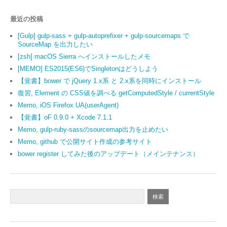
最近の投稿
[Gulp] gulp-sass + gulp-autoprefixer + gulp-sourcemaps で
SourceMap を出力したい
[zsh] macOS Sierra へインストールしたメモ
[MEMO] ES2015(ES6)でSingletonはどうしよう
【覚書】bower で jQuery 1.x系 と 2.x系を同時にインストール
復習, Element の CSS値を調べる getComputedStyle / currentStyle
Memo, iOS Firefox UA(userAgent)
【覚書】oF 0.9.0 + Xcode 7.1.1
Memo, gulp-ruby-sassのsourcemap出力を止めたい
Memo, github で公開サイト作成の参考サイト
bower register してみた後のアップデート（メインテナンス）