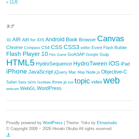
« 11月
タグ
Canvas
Android
Book
AIR
Browser
AIR for iOS
3D
CSS3
CSS
Chrome
CS4
Event
Flash Builder
editor
Compass
Flash Player 10
GoASAP
Gulp
Google
Flex
Game
HTML5
iOS
HydroTween
HydroSequence
iPad
iPhone
JavaScript
Objective-C
jQuery
Mac
Node.js
Map
web
topic
video
Safari
three.js
Sass
SiON
TextMate
tool
WordPress
WebGL
webcam
Proudly powered by
WordPress
|
Theme: Yoko by
Elmastudio
© Copyright 2008 ~ 2026 Hiroaki Okubo All rights reserved.
上