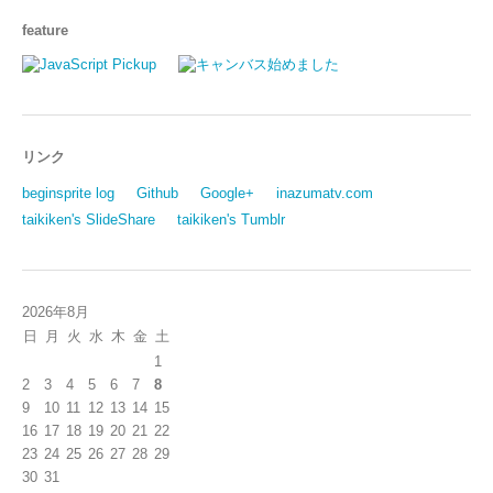
feature
リンク
beginsprite log
Github
Google+
inazumatv.com
taikiken's SlideShare
taikiken's Tumblr
2026年8月
日
月
火
水
木
金
土
1
2
3
4
5
6
7
8
9
10
11
12
13
14
15
16
17
18
19
20
21
22
23
24
25
26
27
28
29
30
31