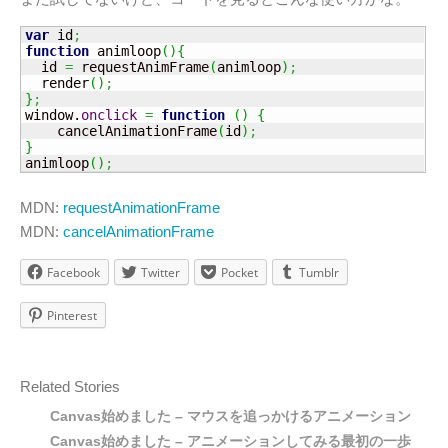
var
 id
;
function
 animloop
(
)
{
  id 
=
 requestAnimFrame
(
animloop
)
;
  render
(
)
;
}
;
window.
onclick
=
function
(
)
{
    cancelAnimationFrame
(
id
)
;
}
animloop
(
)
;
MDN:
requestAnimationFrame
MDN:
cancelAnimationFrame
Facebook
Twitter
Pocket
Tumblr
Pinterest
Related Stories
Canvas始めました – マウスを追っかけるアニメーション
Canvas始めました – アニメーションしてみる最初の一歩