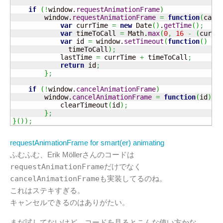
if
(
!
window.
requestAnimationFrame
)
        window.
requestAnimationFrame
=
function
(
call
var
 currTime 
=
new
Date
(
)
.
getTime
(
)
;
var
 timeToCall 
=
Math
.
max
(
0
,
16
-
(
currT
var
 id 
=
 window.
setTimeout
(
function
(
)
{
 
              timeToCall
)
;
            lastTime 
=
 currTime 
+
 timeToCall
;
return
 id
;
}
;
if
(
!
window.
cancelAnimationFrame
)
        window.
cancelAnimationFrame
=
function
(
id
)
{
            clearTimeout
(
id
)
;
}
;
}
(
)
)
;
requestAnimationFrame for smart(er) animating
ふむふむ、Erik Möllerさんのコードは
requestAnimationFrame
だけでなく
cancelAnimationFrame
も実装してるのね。
これはステキすぎる。
キャンセルできるのはありがたい。
まだ試してないけど、コードを見るとこんな使い方かな。