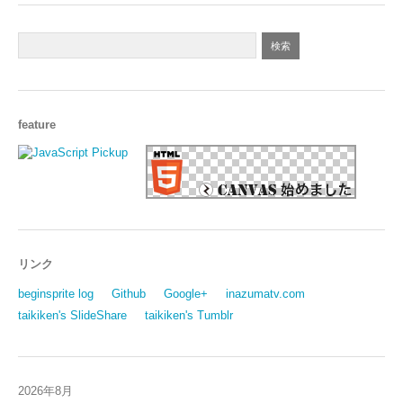
feature
リンク
beginsprite log
Github
Google+
inazumatv.com
taikiken's SlideShare
taikiken's Tumblr
2026年8月