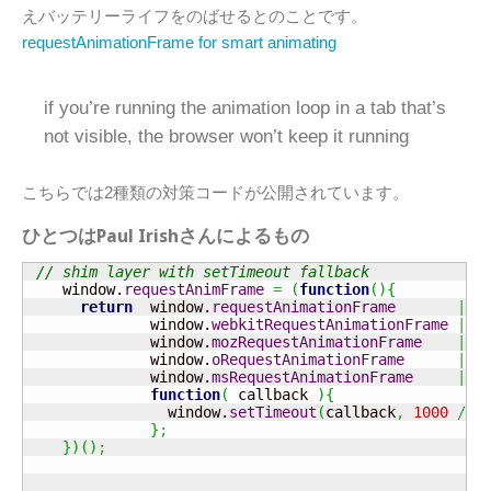
えバッテリーライフをのばせるとのことです。
requestAnimationFrame for smart animating
if you’re running the animation loop in a tab that’s
not visible, the browser won’t keep it running
こちらでは2種類の対策コードが公開されています。
ひとつはPaul Irishさんによるもの
// shim layer with setTimeout fallback
    window.
requestAnimFrame
=
(
function
(
)
{
return
  window.
requestAnimationFrame
||
              window.
webkitRequestAnimationFrame
||
              window.
mozRequestAnimationFrame
||
              window.
oRequestAnimationFrame
||
              window.
msRequestAnimationFrame
||
function
(
 callback 
)
{
                window.
setTimeout
(
callback
,
1000
/
6
}
;
}
)
(
)
;