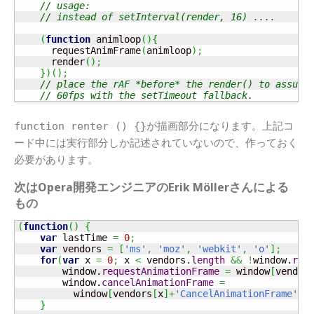
// usage: 
// instead of setInterval(render, 16) ....
(
function
 animloop
(
)
{
      requestAnimFrame
(
animloop
)
;
      render
(
)
;
}
)
(
)
;
// place the rAF *before* the render() to assure
// 60fps with the setTimeout fallback.
function renter () {}
が描画部分になります。上記コ
ード中には実行部分しか記述されていないので、作っておく
必要があります。
次はOpera開発エンジニアのErik Möllerさんによる
もの
(
function
(
)
{
var
 lastTime 
=
0
;
var
 vendors 
=
[
'ms'
,
'moz'
,
'webkit'
,
'o'
]
;
for
(
var
 x 
=
0
;
 x 
<
 vendors.
length
&&
!
window.
req
        window.
requestAnimationFrame
=
 window
[
vendor
        window.
cancelAnimationFrame
=
          window
[
vendors
[
x
]
+
'CancelAnimationFrame'
]
}