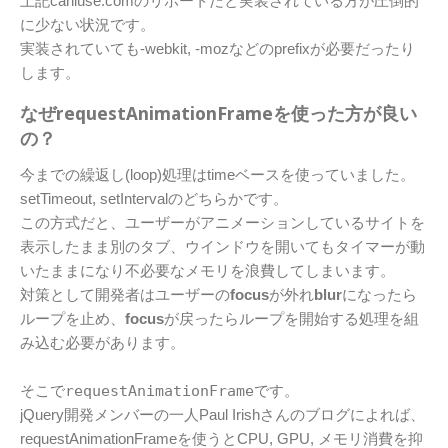
上記caniuse.comのリポートだと実装されている方が圧倒的
に少ない状況です。
実装されていても-webkit, -mozなどのprefixが必要だったり
します。
なぜrequestAnimationFrameを使った方が良い
の？
今までの繰返し(loop)処理はtimeベースを使っていました。
setTimeout, setIntervalのどちらかです。
この方式だと、ユーザーがアニメーションしているサイトを
表示したまま別のタブ、ウインドウを開いてもタイマーが動
いたままになり不必要なメモリを浪費してしまいます。
対策として開発者はユーザーの
focus
が外れ
blur
になったら
ループを止め、
focus
が戻ったらループを開始する処理を組
み込む必要があります。
そこで
requestAnimationFrame
です。
jQuery開発メンバーの一人Paul Irishさんのブログによれば、
requestAnimationFrameを使うとCPU, GPU, メモリ消費を抑