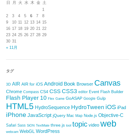
日
月
火
水
木
金
土
1
2
3
4
5
6
7
8
9
10
11
12
13
14
15
16
17
18
19
20
21
22
23
24
25
26
27
28
29
30
31
« 11月
タグ
Canvas
Android
Book
AIR
Browser
AIR for iOS
3D
CSS3
CSS
Chrome
CS4
Event
Flash Builder
editor
Compass
Flash Player 10
GoASAP
Gulp
Google
Flex
Game
HTML5
iOS
HydroTween
HydroSequence
iPad
iPhone
JavaScript
Objective-C
jQuery
Mac
Node.js
Map
web
topic
video
Safari
three.js
Sass
SiON
TextMate
tool
WordPress
WebGL
webcam