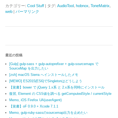
カテゴリー:
Cool Stuff
| タグ:
AudioTool
,
hobnox
,
ToneMatrix
,
web
|
パーマリンク
最近の投稿
[Gulp] gulp-sass + gulp-autoprefixer + gulp-sourcemaps で
SourceMap を出力したい
[zsh] macOS Sierra へインストールしたメモ
[MEMO] ES2015(ES6)でSingletonはどうしよう
【覚書】bower で jQuery 1.x系 と 2.x系を同時にインストール
復習, Element の CSS値を調べる getComputedStyle / currentStyle
Memo, iOS Firefox UA(userAgent)
【覚書】oF 0.9.0 + Xcode 7.1.1
Memo, gulp-ruby-sassのsourcemap出力を止めたい