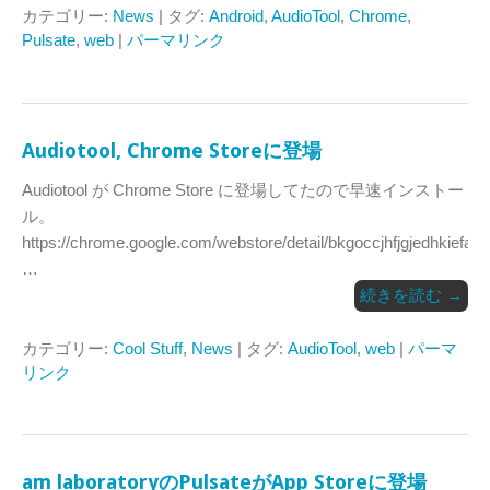
カテゴリー:
News
| タグ:
Android
,
AudioTool
,
Chrome
,
Pulsate
,
web
|
パーマリンク
Audiotool, Chrome Storeに登場
Audiotool が Chrome Store に登場してたので早速インストー
ル。
https://chrome.google.com/webstore/detail/bkgoccjhfjgjedhkiefacl
…
続きを読む
→
カテゴリー:
Cool Stuff
,
News
| タグ:
AudioTool
,
web
|
パーマ
リンク
am laboratoryのPulsateがApp Storeに登場