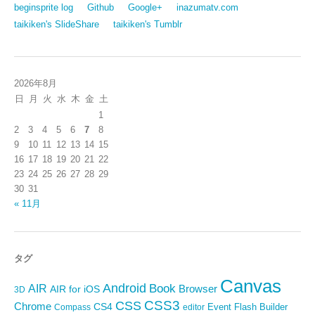
beginsprite log
Github
Google+
inazumatv.com
taikiken's SlideShare
taikiken's Tumblr
2026年8月
日
月
火
水
木
金
土
1
2
3
4
5
6
7
8
9
10
11
12
13
14
15
16
17
18
19
20
21
22
23
24
25
26
27
28
29
30
31
« 11月
タグ
Canvas
Android
Book
AIR
Browser
AIR for iOS
3D
CSS3
CSS
Chrome
CS4
Event
Flash Builder
editor
Compass