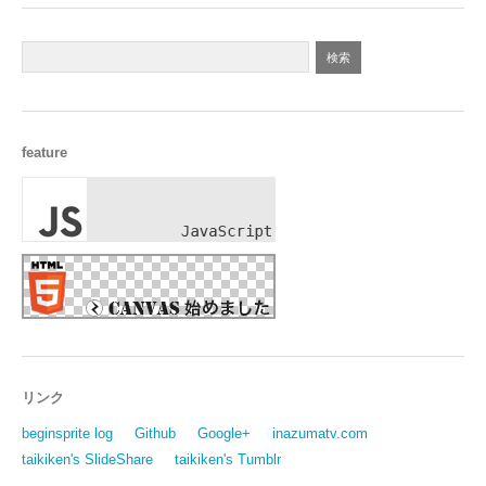
feature
リンク
beginsprite log
Github
Google+
inazumatv.com
taikiken's SlideShare
taikiken's Tumblr