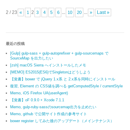
2 / 23
«
1
2
3
4
5
6
...
10
20
...
»
Last »
最近の投稿
[Gulp] gulp-sass + gulp-autoprefixer + gulp-sourcemaps で
SourceMap を出力したい
[zsh] macOS Sierra へインストールしたメモ
[MEMO] ES2015(ES6)でSingletonはどうしよう
【覚書】bower で jQuery 1.x系 と 2.x系を同時にインストール
復習, Element の CSS値を調べる getComputedStyle / currentStyle
Memo, iOS Firefox UA(userAgent)
【覚書】oF 0.9.0 + Xcode 7.1.1
Memo, gulp-ruby-sassのsourcemap出力を止めたい
Memo, github で公開サイト作成の参考サイト
bower register してみた後のアップデート（メインテナンス）