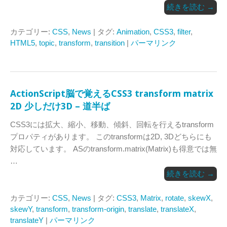
続きを読む
→
カテゴリー:
CSS
,
News
| タグ:
Animation
,
CSS3
,
filter
,
HTML5
,
topic
,
transform
,
transition
|
パーマリンク
ActionScript脳で覚えるCSS3 transform matrix
2D 少しだけ3D – 道半ば
CSS3には拡大、縮小、移動、傾斜、回転を行えるtransform
プロパティがあります。 このtransformは2D, 3Dどちらにも
対応しています。 ASのtransform.matrix(Matrix)も得意では無
…
続きを読む
→
カテゴリー:
CSS
,
News
| タグ:
CSS3
,
Matrix
,
rotate
,
skewX
,
skewY
,
transform
,
transform-origin
,
translate
,
translateX
,
translateY
|
パーマリンク