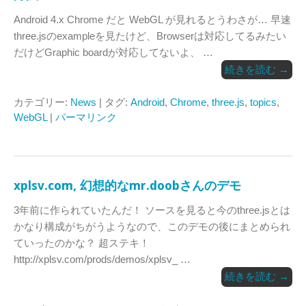
Android 4.x Chrome だと WebGL が見れるとうわさが… 早速
three.jsのexampleを見たけど、Browserは対応してるみたい
だけどGraphic boardが対応してないよ、 …
続きを読む
→
カテゴリー:
News
| タグ:
Android
,
Chrome
,
three.js
,
topics
,
WebGL
|
パーマリンク
xplsv.com, 幻想的なmr.doobさんのデモ
3年前に作られていたんだ！ ソースを見ると今のthree.jsとは
かなり構成がちがうようなので、このデモの後にまとめられ
ていったのかな？ 超ステキ！
http://xplsv.com/prods/demos/xplsv_ …
続きを読む
→