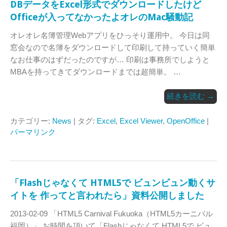
DBデータをExcel形式でダウンロードしたけど
Officeが入ってなかったよオレのMac騒動記
オレオレ名簿管理Webアプリをひっそり運用中。 今日は同
窓会なので名簿をダウンロードして印刷して持っていく簡単
なお仕事のはずだったのですが… 印刷は事務所でしようと
MBAを持ってきてダウンロードまでは超簡単。 …
続きを読む
→
カテゴリー:
News
| タグ:
Excel
,
Excel Viewer
,
OpenOffice
|
パーマリンク
「Flashじゃなくて HTML5で ビュンビュン動くサ
イトを 作ってと言われたら」資料公開しました
2013-02-09 「HTML5 Carnival Fukuoka（HTML5カーニバル
福岡）」 お時間を頂いて「Flashじゃなくて HTML5で ビュ