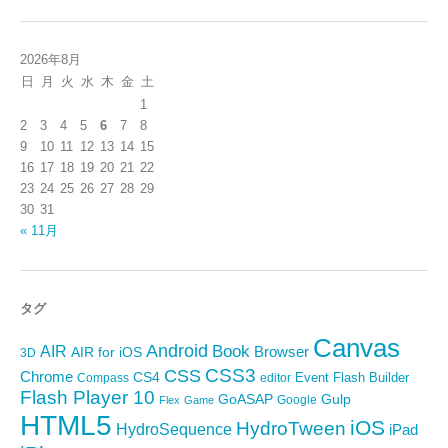
2026年8月
日
月
火
水
木
金
土
1
2
3
4
5
6
7
8
9
10
11
12
13
14
15
16
17
18
19
20
21
22
23
24
25
26
27
28
29
30
31
« 11月
タグ
Canvas
Android
Book
AIR
Browser
AIR for iOS
3D
CSS3
CSS
Chrome
CS4
Event
Flash Builder
editor
Compass
Flash Player 10
GoASAP
Gulp
Google
Flex
Game
HTML5
iOS
HydroTween
HydroSequence
iPad