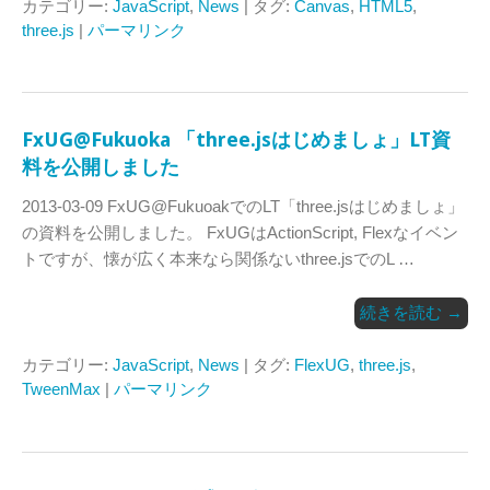
カテゴリー:
JavaScript
,
News
| タグ:
Canvas
,
HTML5
,
three.js
|
パーマリンク
FxUG@Fukuoka 「three.jsはじめましょ」LT資
料を公開しました
2013-03-09 FxUG@FukuoakでのLT「three.jsはじめましょ」
の資料を公開しました。 FxUGはActionScript, Flexなイベン
トですが、懐が広く本来なら関係ないthree.jsでのL …
続きを読む
→
カテゴリー:
JavaScript
,
News
| タグ:
FlexUG
,
three.js
,
TweenMax
|
パーマリンク