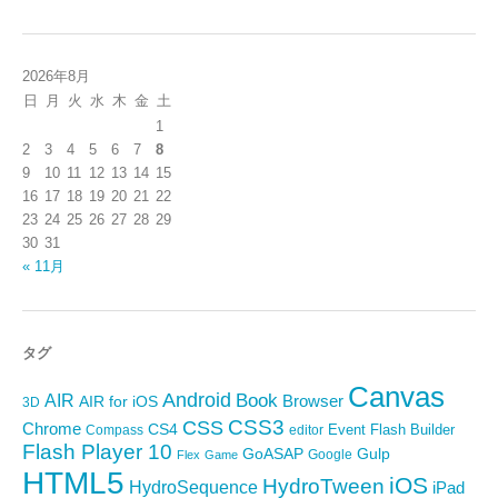
2026年8月
日
月
火
水
木
金
土
1
2
3
4
5
6
7
8
9
10
11
12
13
14
15
16
17
18
19
20
21
22
23
24
25
26
27
28
29
30
31
« 11月
タグ
Canvas
Android
Book
AIR
Browser
AIR for iOS
3D
CSS3
CSS
Chrome
CS4
Event
Flash Builder
editor
Compass
Flash Player 10
GoASAP
Gulp
Google
Flex
Game
HTML5
iOS
HydroTween
HydroSequence
iPad