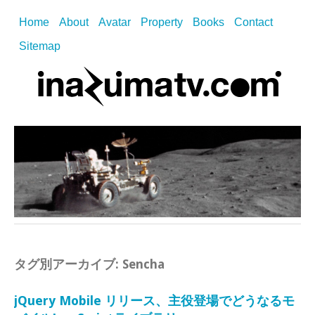
Home
About
Avatar
Property
Books
Contact
Sitemap
タグ別アーカイブ:
Sencha
jQuery Mobile リリース、主役登場でどうなるモ