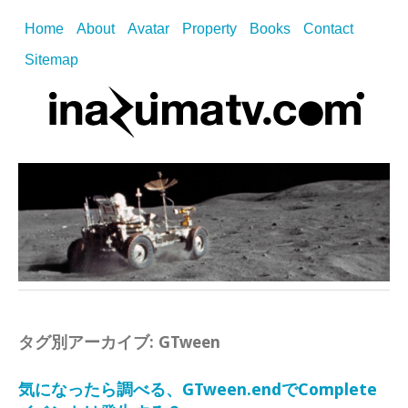
Home
About
Avatar
Property
Books
Contact
Sitemap
タグ別アーカイブ:
GTween
気になったら調べる、GTween.endでComplete