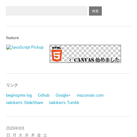
feature
リンク
beginsprite log
Github
Google+
inazumatv.com
taikiken's SlideShare
taikiken's Tumblr
2026年8月
日
月
火
水
木
金
土