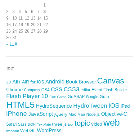
1
2
3
4
5
6
7
8
9
10
11
12
13
14
15
16
17
18
19
20
21
22
23
24
25
26
27
28
29
30
31
« 11月
タグ
Canvas
Android
Book
AIR
Browser
AIR for iOS
3D
CSS3
CSS
Chrome
CS4
Event
Flash Builder
editor
Compass
Flash Player 10
GoASAP
Gulp
Google
Flex
Game
HTML5
iOS
HydroTween
HydroSequence
iPad
iPhone
JavaScript
Objective-C
jQuery
Mac
Node.js
Map
web
topic
video
Safari
three.js
Sass
SiON
TextMate
tool
WordPress
WebGL
webcam