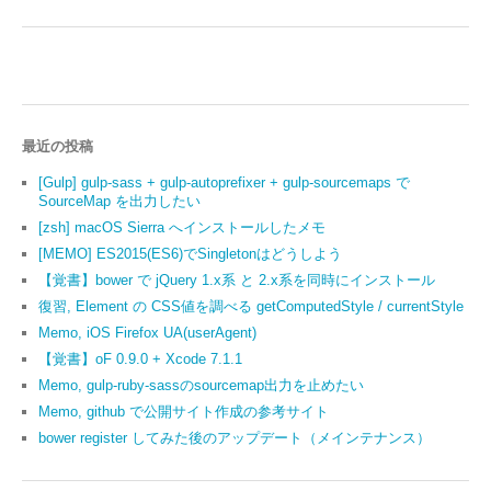
最近の投稿
[Gulp] gulp-sass + gulp-autoprefixer + gulp-sourcemaps で
SourceMap を出力したい
[zsh] macOS Sierra へインストールしたメモ
[MEMO] ES2015(ES6)でSingletonはどうしよう
【覚書】bower で jQuery 1.x系 と 2.x系を同時にインストール
復習, Element の CSS値を調べる getComputedStyle / currentStyle
Memo, iOS Firefox UA(userAgent)
【覚書】oF 0.9.0 + Xcode 7.1.1
Memo, gulp-ruby-sassのsourcemap出力を止めたい
Memo, github で公開サイト作成の参考サイト
bower register してみた後のアップデート（メインテナンス）