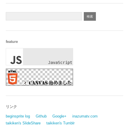
feature
リンク
beginsprite log
Github
Google+
inazumatv.com
taikiken's SlideShare
taikiken's Tumblr