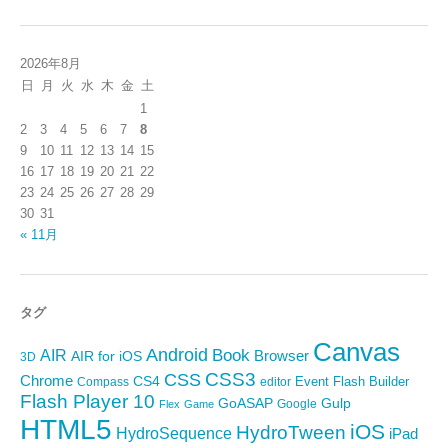
2026年8月
日
月
火
水
木
金
土
1
2
3
4
5
6
7
8
9
10
11
12
13
14
15
16
17
18
19
20
21
22
23
24
25
26
27
28
29
30
31
« 11月
タグ
Canvas
Android
Book
AIR
Browser
AIR for iOS
3D
CSS3
CSS
Chrome
CS4
Event
Flash Builder
editor
Compass
Flash Player 10
GoASAP
Gulp
Google
Flex
Game
HTML5
iOS
HydroTween
HydroSequence
iPad