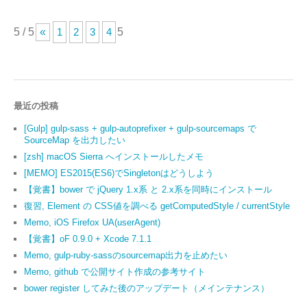
5 / 5
«
1
2
3
4
5
最近の投稿
[Gulp] gulp-sass + gulp-autoprefixer + gulp-sourcemaps で
SourceMap を出力したい
[zsh] macOS Sierra へインストールしたメモ
[MEMO] ES2015(ES6)でSingletonはどうしよう
【覚書】bower で jQuery 1.x系 と 2.x系を同時にインストール
復習, Element の CSS値を調べる getComputedStyle / currentStyle
Memo, iOS Firefox UA(userAgent)
【覚書】oF 0.9.0 + Xcode 7.1.1
Memo, gulp-ruby-sassのsourcemap出力を止めたい
Memo, github で公開サイト作成の参考サイト
bower register してみた後のアップデート（メインテナンス）