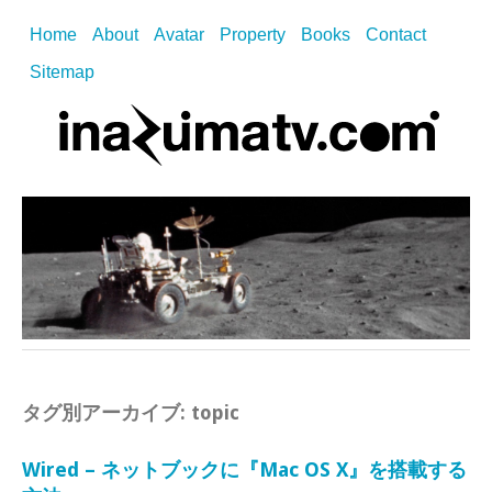
Home
About
Avatar
Property
Books
Contact
Sitemap
タグ別アーカイブ:
topic
Wired – ネットブックに『Mac OS X』を搭載する