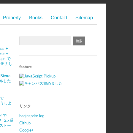
Property
Books
Contact
Sitemap
ass +
xer +
maps で
 を出力し
feature
Sierra
ルした
)で
はどうしよ
リンク
r で
beginsprite log
 と 2.x系
Github
ストー
Google+