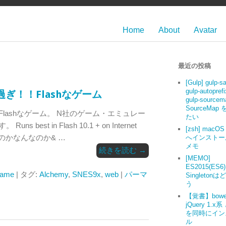
Home
About
Avatar
最近の投稿
[Gulp] gulp-s
gulp-autoprefi
ぎ！！Flashなゲーム
gulp-source
SourceMap
lashなゲーム。 N社のゲーム・エミュレー
たい
best in Flash 10.1 + on Internet
[zsh] macOS 
談なのかなんなのか& …
へインストー
メモ
続きを読む
→
[MEMO]
ES2015(ES6
ame
| タグ:
Alchemy
,
SNES9x
,
web
|
パーマ
Singleton
う
【覚書】bowe
jQuery 1.x系
を同時にイン
ル