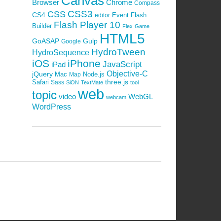
Canvas
Browser
Chrome
Compass
CSS3
CSS
CS4
Event
Flash
editor
Flash Player 10
Builder
Flex
Game
HTML5
GoASAP
Gulp
Google
HydroTween
HydroSequence
iOS
iPhone
JavaScript
iPad
Objective-C
jQuery
Mac
Node.js
Map
Safari
three.js
Sass
SiON
TextMate
tool
web
topic
video
WebGL
webcam
WordPress