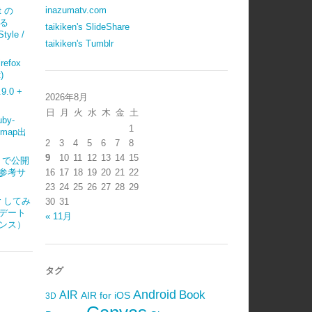
inazumatv.com
t の
べる
taikiken's SlideShare
tyle /
taikiken's Tumblr
refox
)
.0 +
2026年8月
日
月
火
水
木
金
土
uby-
1
emap出
2
3
4
5
6
7
8
9
10
11
12
13
14
15
ub で公開
参考サ
16
17
18
19
20
21
22
23
24
25
26
27
28
29
ter してみ
30
31
デート
« 11月
ンス）
タグ
Android
Book
AIR
AIR for iOS
3D