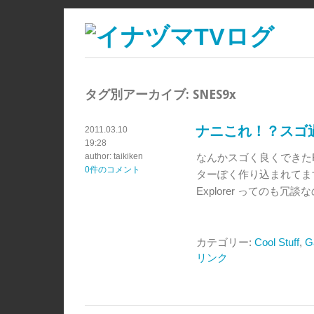
タグ別アーカイブ:
SNES9x
ナニこれ！？スゴ過
2011.03.10
19:28
author: taikiken
なんかスゴく良くできたF
0件のコメント
ターぽく作り込まれてます。 Runs 
Explorer ってのも冗
カテゴリー:
Cool Stuff
,
G
リンク