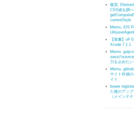
復習, Elemen
CSS値を調
getComputedS
currentStyle
Memo, iOS Fi
UA(userAgent
【覚書】oF 0.9
Xcode 7.1.1
Memo, gulp-r
sassのsourc
力を止めたい
Memo, gith
サイト作成の
イト
bower regis
た後のアップ
（メインテナ