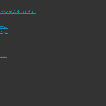
ps で SourceMap を出力したい
トール
Style
ンス）