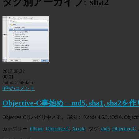
タグ別アーカイブ:
sha2
2013.08.22
00:01
author: taikiken
0件のコメント
Objective-C事始め – md5, sha1, sha2
Objective-Cリハビリ中メモ。 環境： Xcode 4.6.3, iOS 6. Objecti
カテゴリー:
iPhone
,
Objective-C
,
Xcode
| タグ:
md5
,
Objective-C
,