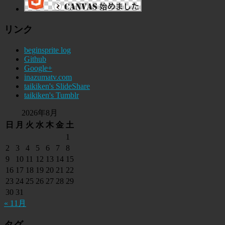
リンク
beginsprite log
Github
Google+
inazumatv.com
taikiken's SlideShare
taikiken's Tumblr
2026年8月
日
月
火
水
木
金
土
1
2
3
4
5
6
7
8
9
10
11
12
13
14
15
16
17
18
19
20
21
22
23
24
25
26
27
28
29
30
31
« 11月
タグ