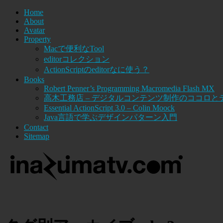
Home
About
Avatar
Property
Macで便利なTool
editorコレクション
ActionScriptのeditorなに使う？
Books
Robert Penner’s Programming Macromedia Flash MX
高木工務店 – デジタルコンテンツ制作のココロと
Essential ActionScript 3.0 – Colin Moock
Java言語で学ぶデザインパターン入門
Contact
Sitemap