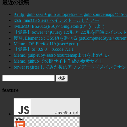
最近の投稿
[Gulp] gulp-sass + gulp-autoprefixer + gulp-sourcema
[zsh] macOS Sierra へインストールしたメモ
[MEMO] ES2015(ES6)でSingletonはどうしよう
【覚書】bower で jQuery 1.x系 と 2.x系を同時にインス
復習, Element の CSS値を調べる getComputedStyle / current
Memo, iOS Firefox UA(userAgent)
【覚書】oF 0.9.0 + Xcode 7.1.1
Memo, gulp-ruby-sassのsourcemap出力を止めたい
Memo, github で公開サイト作成の参考サイト
bower register してみた後のアップデート（メインテナ
feature