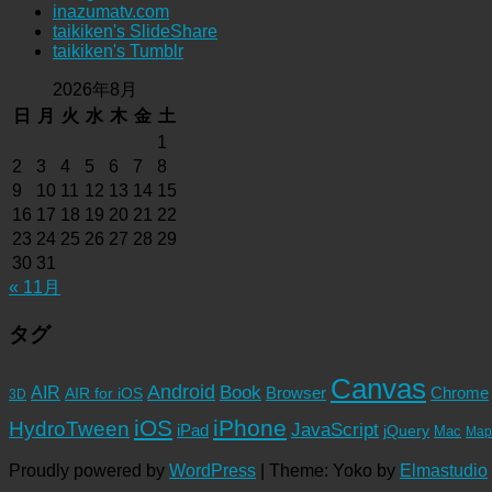
inazumatv.com
taikiken's SlideShare
taikiken's Tumblr
2026年8月
日
月
火
水
木
金
土
1
2
3
4
5
6
7
8
9
10
11
12
13
14
15
16
17
18
19
20
21
22
23
24
25
26
27
28
29
30
31
« 11月
タグ
Canvas
Android
Book
AIR
Browser
Chrome
AIR for iOS
3D
iOS
iPhone
HydroTween
JavaScript
iPad
jQuery
Mac
Map
Proudly powered by
WordPress
|
Theme: Yoko by
Elmastudio