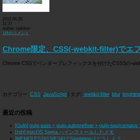
2012.06.25
11:37
author: taikiken
1件のコメント
Chrome限定、CSS(-webkit-filter)
Chrome CSSでベンダープレフィックスを付けたCSS3の-webkit
カテゴリー:
CSS
,
JavaScript
| タグ:
-webkit-filter
,
blur
,
brightn
最近の投稿
[Gulp] gulp-sass + gulp-autoprefixer + gulp-sour
[zsh] macOS Sierra へインストールしたメモ
[MEMO] ES2015(ES6)でSingletonはどうしよう