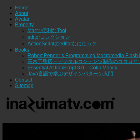
Home
About
Avatar
Property
Macで便利なTool
editorコレクション
ActionScriptのeditorなに使う？
Books
Robert Penner’s Programming Macromedia Flash
高木工務店 – デジタルコンテンツ制作のココロと
Essential ActionScript 3.0 – Colin Moock
Java言語で学ぶデザインパターン入門
Contact
Sitemap