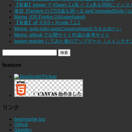
【覚書】bower で jQuery 1.x系 と 2.x系を同時にイン
復習, Element の CSS値を調べる getComputedStyle / cur
Memo, iOS Firefox UA(userAgent)
【覚書】oF 0.9.0 + Xcode 7.1.1
Memo, gulp-ruby-sassのsourcemap出力を止めたい
Memo, github で公開サイト作成の参考サイト
bower register してみた後のアップデート（メインテ
feature
リンク
beginsprite log
Github
Google+