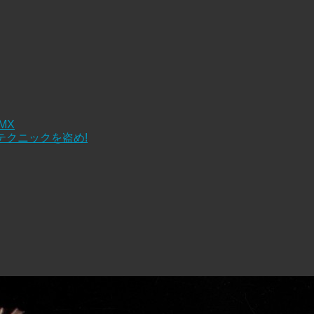
 MX
テクニックを盗め!