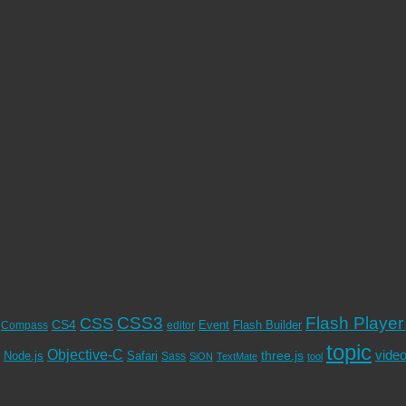
CSS3
Flash Player
CSS
CS4
Event
Flash Builder
editor
Compass
topic
Objective-C
vide
Node.js
Safari
three.js
Sass
SiON
TextMate
tool