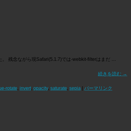
現Safari(5.1.7)では-webkit-filterはまだ …
続きを読む
→
ue-rotate
,
invert
,
opacity
,
saturate
,
sepia
|
パーマリンク