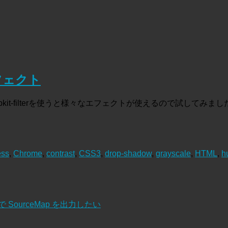
でエフェクト
-filterを使うと様々なエフェクトが使えるので試してみました。 残念ながら
ess
,
Chrome
,
contrast
,
CSS3
,
drop-shadow
,
grayscale
,
HTML
,
h
cemaps で SourceMap を出力したい