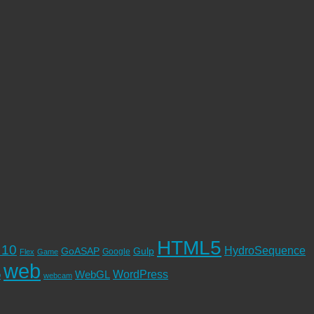
HTML5
 10
HydroSequence
GoASAP
Gulp
Google
Flex
Game
web
WordPress
o
WebGL
webcam