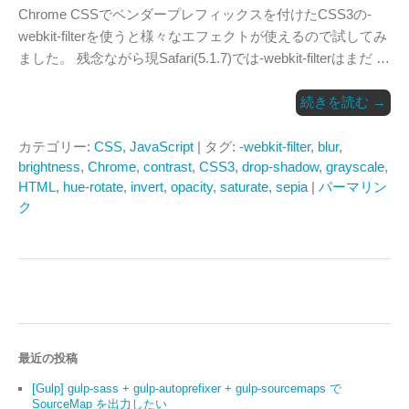
Chrome CSSでベンダープレフィックスを付けたCSS3の-
webkit-filterを使うと様々なエフェクトが使えるので試してみ
ました。 残念ながら現Safari(5.1.7)では-webkit-filterはまだ …
続きを読む
→
カテゴリー:
CSS
,
JavaScript
| タグ:
-webkit-filter
,
blur
,
brightness
,
Chrome
,
contrast
,
CSS3
,
drop-shadow
,
grayscale
,
HTML
,
hue-rotate
,
invert
,
opacity
,
saturate
,
sepia
|
パーマリン
ク
最近の投稿
[Gulp] gulp-sass + gulp-autoprefixer + gulp-sourcemaps で
SourceMap を出力したい