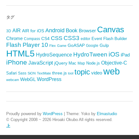
タグ
Canvas
Android
Book
AIR
Browser
AIR for iOS
3D
CSS3
CSS
Chrome
CS4
Event
Flash Builder
editor
Compass
Flash Player 10
GoASAP
Gulp
Google
Flex
Game
HTML5
iOS
HydroTween
HydroSequence
iPad
iPhone
JavaScript
Objective-C
jQuery
Mac
Node.js
Map
web
topic
video
Safari
three.js
Sass
SiON
TextMate
tool
WordPress
WebGL
webcam
Proudly powered by
WordPress
|
Theme: Yoko by
Elmastudio
© Copyright 2008 ~ 2026 Hiroaki Okubo All rights reserved.
上