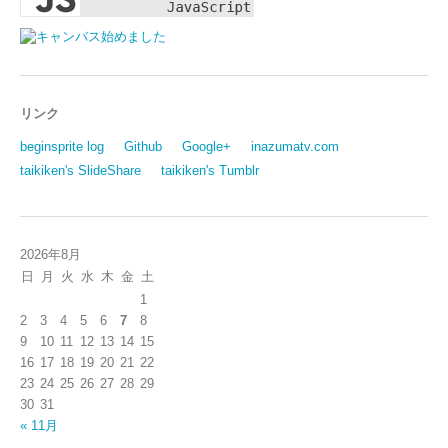
リンク
beginsprite log
Github
Google+
inazumatv.com
taikiken's SlideShare
taikiken's Tumblr
2026年8月
日
月
火
水
木
金
土
1
2
3
4
5
6
7
8
9
10
11
12
13
14
15
16
17
18
19
20
21
22
23
24
25
26
27
28
29
30
31
« 11月