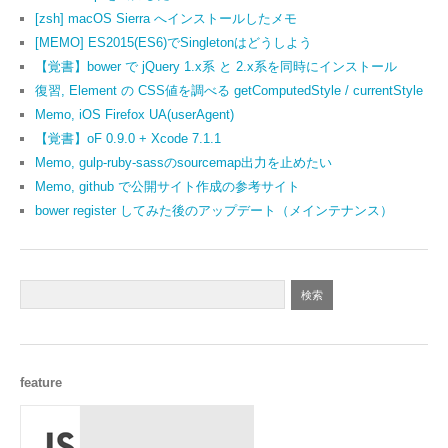
[zsh] macOS Sierra へインストールしたメモ
[MEMO] ES2015(ES6)でSingletonはどうしよう
【覚書】bower で jQuery 1.x系 と 2.x系を同時にインストール
復習, Element の CSS値を調べる getComputedStyle / currentStyle
Memo, iOS Firefox UA(userAgent)
【覚書】oF 0.9.0 + Xcode 7.1.1
Memo, gulp-ruby-sassのsourcemap出力を止めたい
Memo, github で公開サイト作成の参考サイト
bower register してみた後のアップデート（メインテナンス）
feature