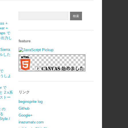
ass +
xer +
maps で
 を出力し
feature
Sierra
ルした
)で
はどうしよ
r で
リンク
 と 2.x系
ストー
beginsprite log
Github
t の
べる
Google+
tyle /
inazumatv.com