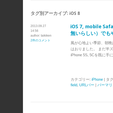
タグ別アーカイブ:
iOS 8
iOS 7, mobil
2013.09.27
14:56
無いらしい）でも
author: taikiken
2件のコメント
風が心地よい季節、朝晩
はおりました。 まだ半ズ
iPhone 5S, 5Cを既
カテゴリー:
iPhone
| タグ
field
,
URLバー
|
パーマリ