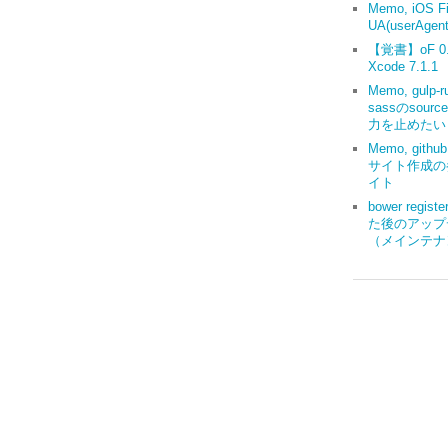
Memo, iOS Fi
UA(userAgent
【覚書】oF 0.9
Xcode 7.1.1
Memo, gulp-r
sassのsourc
力を止めたい
Memo, gith
サイト作成の
イト
bower regis
た後のアップ
（メインテナ