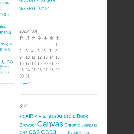
taikiken's SlideShare
refox
)
taikiken's Tumblr
.0 +
uby-
2026年8月
emap出
日
月
火
水
木
金
土
ub で公開
1
参考サ
2
3
4
5
6
7
8
9
10
11
12
13
14
15
ter してみ
16
17
18
19
20
21
22
デート
23
24
25
26
27
28
29
ンス）
30
31
« 11月
タグ
Android
Book
AIR
AIR for iOS
3D
Canvas
Browser
Chrome
Compass
CSS3
CSS
CS4
Event
Flash
editor