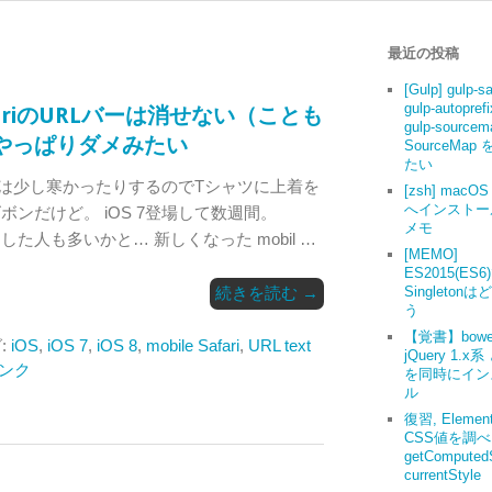
最近の投稿
[Gulp] gulp-s
gulp-autoprefi
e SafariのURLバーは消せない（ことも
gulp-source
やっぱりダメみたい
SourceMap
たい
は少し寒かったりするのでTシャツに上着を
[zsh] macOS 
へインストー
ボンだけど。 iOS 7登場して数週間。
メモ
に手にした人も多いかと… 新しくなった mobil …
[MEMO]
ES2015(ES6
続きを読む
→
Singleton
う
【覚書】bowe
:
iOS
,
iOS 7
,
iOS 8
,
mobile Safari
,
URL text
jQuery 1.x系
ンク
を同時にイン
ル
復習, Elemen
CSS値を調
getComputedS
currentStyle