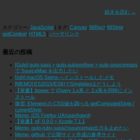
続きを読む
→
カテゴリー:
JavaScript
| タグ:
Canvas
,
fillRect
,
fillStyle
,
getContext
,
HTML5
|
パーマリンク
最近の投稿
[Gulp] gulp-sass + gulp-autoprefixer + gulp-sourcemaps
で SourceMap を出力したい
[zsh] macOS Sierra へインストールしたメモ
[MEMO] ES2015(ES6)でSingletonはどうしよう
【覚書】bower で jQuery 1.x系 と 2.x系を同時にイン
ストール
復習, Element の CSS値を調べる getComputedStyle /
currentStyle
Memo, iOS Firefox UA(userAgent)
【覚書】oF 0.9.0 + Xcode 7.1.1
Memo, gulp-ruby-sassのsourcemap出力を止めたい
Memo, github で公開サイト作成の参考サイト