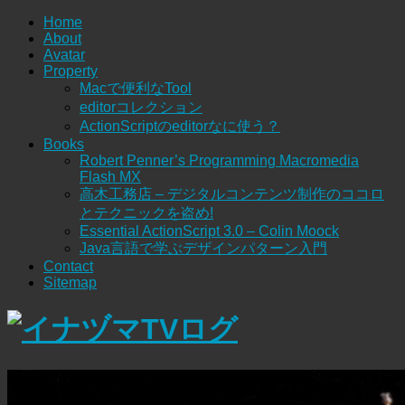
Home
About
Avatar
Property
Macで便利なTool
editorコレクション
ActionScriptのeditorなに使う？
Books
Robert Penner’s Programming Macromedia
Flash MX
高木工務店 – デジタルコンテンツ制作のココロ
とテクニックを盗め!
Essential ActionScript 3.0 – Colin Moock
Java言語で学ぶデザインパターン入門
Contact
Sitemap