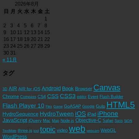
2026年8月
日
月
火
水
木
金
土
1
2
3
4
5
6
7
8
9
10
11
12
13
14
15
16
17
18
19
20
21
22
23
24
25
26
27
28
29
30
31
« 11月
タグ
Canvas
Android
Book
AIR
Browser
AIR for iOS
3D
CSS3
CSS
Chrome
CS4
Event
Flash Builder
editor
Compass
HTML5
Flash Player 10
GoASAP
Gulp
Google
Flex
Game
iOS
iPhone
HydroTween
HydroSequence
iPad
JavaScript
Objective-C
jQuery
Mac
Node.js
Safari
Map
Sass
SiON
web
topic
video
WebGL
three.js
TextMate
tool
webcam
WordPress