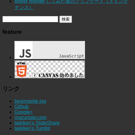
bower register してみた後のアップデート（メインテ
ナンス）
feature
リンク
beginsprite log
Github
Google+
inazumatv.com
taikiken's SlideShare
taikiken's Tumblr