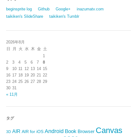
beginsprite log
Github
Google+
inazumatv.com
taikiken's SlideShare
taikiken's Tumblr
2026年8月
日
月
火
水
木
金
土
1
2
3
4
5
6
7
8
9
10
11
12
13
14
15
16
17
18
19
20
21
22
23
24
25
26
27
28
29
30
31
« 11月
タグ
Canvas
Android
Book
AIR
Browser
AIR for iOS
3D