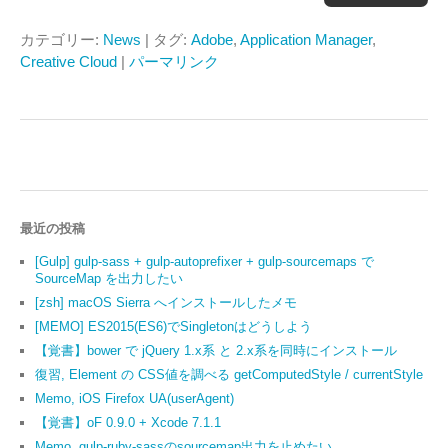
カテゴリー:
News
| タグ:
Adobe
,
Application Manager
,
Creative Cloud
|
パーマリンク
最近の投稿
[Gulp] gulp-sass + gulp-autoprefixer + gulp-sourcemaps で
SourceMap を出力したい
[zsh] macOS Sierra へインストールしたメモ
[MEMO] ES2015(ES6)でSingletonはどうしよう
【覚書】bower で jQuery 1.x系 と 2.x系を同時にインストール
復習, Element の CSS値を調べる getComputedStyle / currentStyle
Memo, iOS Firefox UA(userAgent)
【覚書】oF 0.9.0 + Xcode 7.1.1
Memo, gulp-ruby-sassのsourcemap出力を止めたい