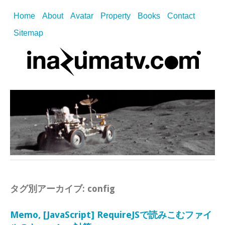
Home
About
Avatar
Property
Books
Contact
Sitemap
タグ別アーカイブ:
config
Memo, [JavaScript] RequireJSで読みこむファイ