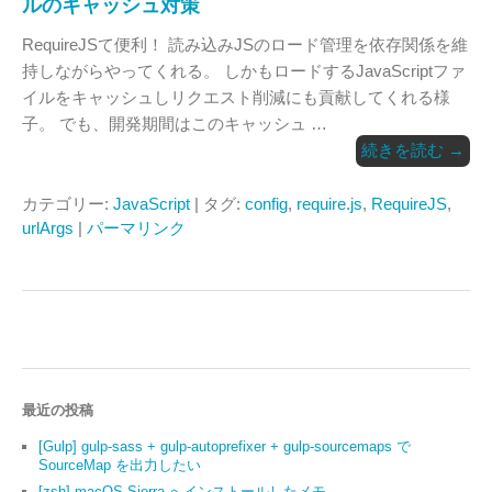
ルのキャッシュ対策
RequireJSて便利！ 読み込みJSのロード管理を依存関係を維
持しながらやってくれる。 しかもロードするJavaScriptファ
イルをキャッシュしリクエスト削減にも貢献してくれる様
子。 でも、開発期間はこのキャッシュ …
続きを読む
→
カテゴリー:
JavaScript
| タグ:
config
,
require.js
,
RequireJS
,
urlArgs
|
パーマリンク
最近の投稿
[Gulp] gulp-sass + gulp-autoprefixer + gulp-sourcemaps で
SourceMap を出力したい
[zsh] macOS Sierra へインストールしたメモ