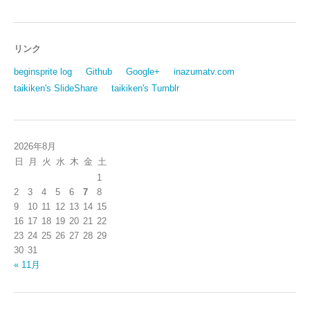
リンク
beginsprite log
Github
Google+
inazumatv.com
taikiken's SlideShare
taikiken's Tumblr
2026年8月
日
月
火
水
木
金
土
1
2
3
4
5
6
7
8
9
10
11
12
13
14
15
16
17
18
19
20
21
22
23
24
25
26
27
28
29
30
31
« 11月