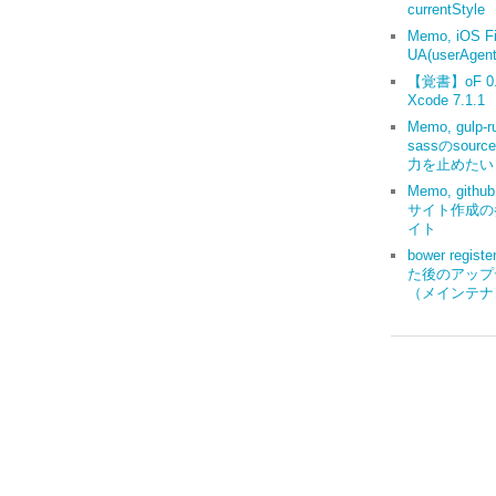
currentStyle
Memo, iOS Fi
UA(userAgent
【覚書】oF 0.9
Xcode 7.1.1
Memo, gulp-r
sassのsourc
力を止めたい
Memo, gith
サイト作成の
イト
bower regis
た後のアップ
（メインテナ