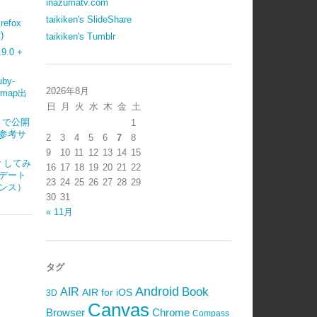
inazumatv.com
taikiken's SlideShare
refox
)
taikiken's Tumblr
.0 +
uby-
2026年8月
emap出
日
月
火
水
木
金
土
ub で公開
1
参考サ
2
3
4
5
6
7
8
9
10
11
12
13
14
15
ter してみ
16
17
18
19
20
21
22
デート
23
24
25
26
27
28
29
ンス）
30
31
« 11月
タグ
Android
Book
AIR
AIR for iOS
3D
Canvas
Browser
Chrome
Compass