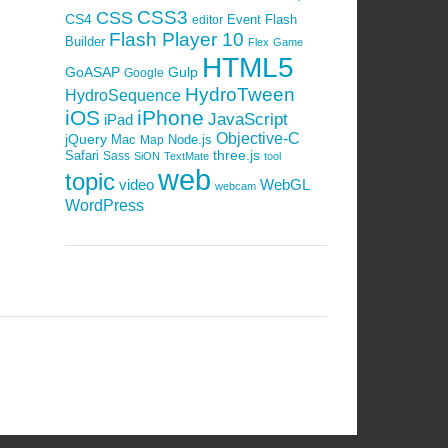
CSS3
CSS
CS4
Event
Flash
editor
Flash Player 10
Builder
Flex
Game
HTML5
GoASAP
Gulp
Google
HydroTween
HydroSequence
iOS
iPhone
JavaScript
iPad
Objective-C
jQuery
Mac
Node.js
Map
Safari
three.js
Sass
SiON
TextMate
tool
web
topic
video
WebGL
webcam
WordPress