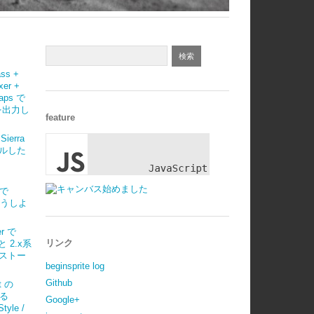
ass +
xer +
maps で
 を出力し
feature
Sierra
ルした
)で
はどうしよ
r で
リンク
 と 2.x系
ストー
beginsprite log
Github
t の
べる
Google+
tyle /