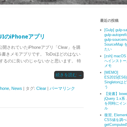
最近の投稿
[Gulp] gulp-s
gulp-autoprefi
UIのiPhoneアプリ
gulp-source
SourceMap
開されていたiPhoneアプリ「Clear」を購
たい
箇条書きメモアプリです。 ToDoほどのはない
[zsh] macOS 
するのに良いのじゃないかと思います。 特
へインストー
メモ
[MEMO]
続きを読む
→
ES2015(ES6
Singleton
う
Phone
,
News
| タグ:
Clear
|
パーマリンク
【覚書】bowe
jQuery 1.x系
を同時にイン
ル
復習, Elemen
CSS値を調
getComputedS