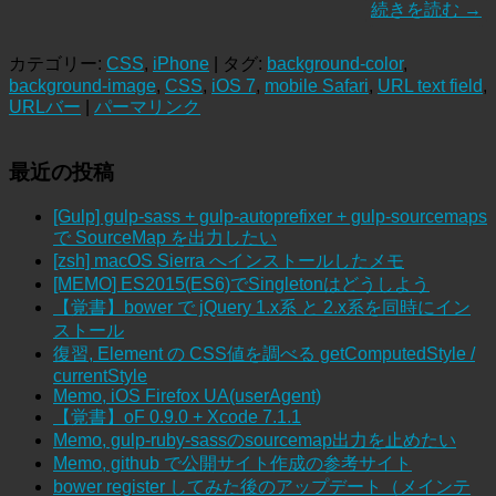
続きを読む
→
カテゴリー:
CSS
,
iPhone
| タグ:
background-color
,
background-image
,
CSS
,
iOS 7
,
mobile Safari
,
URL text field
,
URLバー
|
パーマリンク
最近の投稿
[Gulp] gulp-sass + gulp-autoprefixer + gulp-sourcemaps
で SourceMap を出力したい
[zsh] macOS Sierra へインストールしたメモ
[MEMO] ES2015(ES6)でSingletonはどうしよう
【覚書】bower で jQuery 1.x系 と 2.x系を同時にイン
ストール
復習, Element の CSS値を調べる getComputedStyle /
currentStyle
Memo, iOS Firefox UA(userAgent)
【覚書】oF 0.9.0 + Xcode 7.1.1
Memo, gulp-ruby-sassのsourcemap出力を止めたい
Memo, github で公開サイト作成の参考サイト
bower register してみた後のアップデート（メインテ