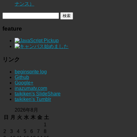
ナンス）
feature
リンク
beginsprite log
Github
Google+
inazumatv.com
taikiken's SlideShare
taikiken's Tumblr
2026年8月
日
月
火
水
木
金
土
1
2
3
4
5
6
7
8