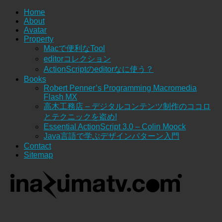
Home
About
Avatar
Property
Macで便利なTool
editorコレクション
ActionScriptのeditorなに使う？
Books
Robert Penner’s Programming Macromedia
Flash MX
高木工務店 – デジタルコンテンツ制作のココロ
とテクニックを盗め!
Essential ActionScript 3.0 – Colin Moock
Java言語で学ぶデザインパターン入門
Contact
Sitemap