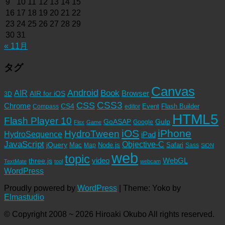
9
10
11
12
13
14
15
16
17
18
19
20
21
22
23
24
25
26
27
28
29
30
31
« 11月
タグ
Canvas
Android
Book
AIR
Browser
AIR for iOS
3D
CSS3
CSS
Chrome
CS4
Event
Flash Builder
editor
Compass
HTML5
Flash Player 10
GoASAP
Gulp
Google
Flex
Game
iOS
iPhone
HydroTween
HydroSequence
iPad
JavaScript
Objective-C
jQuery
Mac
Node.js
Safari
Map
Sass
SiON
web
topic
video
WebGL
three.js
TextMate
tool
webcam
WordPress
Proudly powered by
WordPress
|
Theme: Yoko by
Elmastudio
© Copyright 2008 ~ 2026 Hiroaki Okubo All rights reserved.