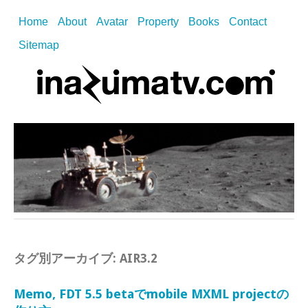
Home
About
Avatar
Property
Books
Contact
Sitemap
タグ別アーカイブ:
AIR3.2
Memo, FDT 5.5 betaでmobile MXML projectの