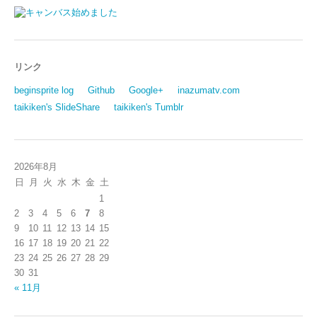
リンク
beginsprite log
Github
Google+
inazumatv.com
taikiken's SlideShare
taikiken's Tumblr
2026年8月
日
月
火
水
木
金
土
1
2
3
4
5
6
7
8
9
10
11
12
13
14
15
16
17
18
19
20
21
22
23
24
25
26
27
28
29
30
31
« 11月