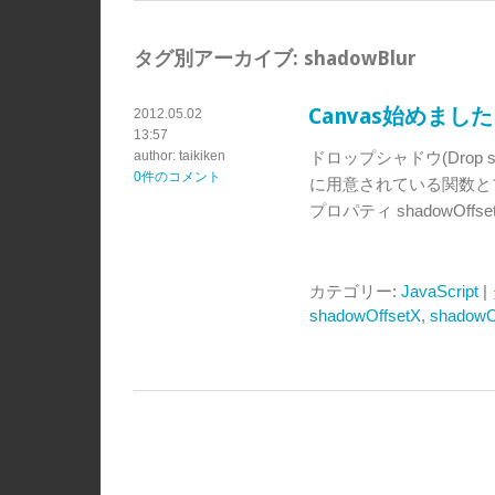
タグ別アーカイブ:
shadowBlur
Canvas始めまし
2012.05.02
13:57
author: taikiken
ドロップシャドウ(Drop
0件のコメント
に用意されている関数とプロパティ
プロパティ shadowOffsetX
カテゴリー:
JavaScript
|
shadowOffsetX
,
shadowO