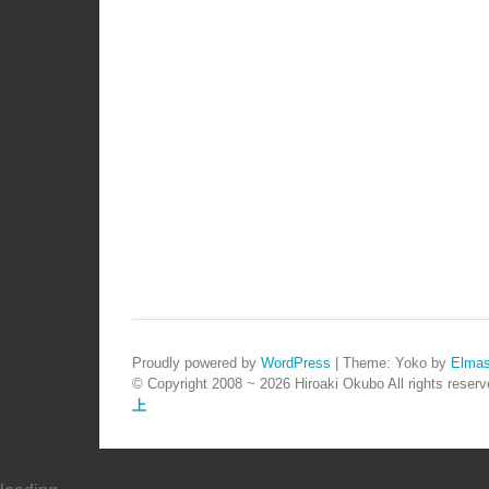
Proudly powered by
WordPress
|
Theme: Yoko by
Elmas
© Copyright 2008 ~ 2026 Hiroaki Okubo All rights reserv
上