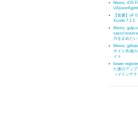
Memo, iOS Fi
UA(userAgent
【覚書】oF 0.9
Xcode 7.1.1
Memo, gulp-r
sassのsourc
力を止めたい
Memo, gith
サイト作成の
イト
bower regis
た後のアップ
（メインテナ