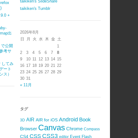
taikiken's SlideShare
refox
)
taikiken's Tumblr
.0 +
uby-
2026年8月
emap出
日
月
火
水
木
金
土
ub で公開
1
参考サ
2
3
4
5
6
7
8
9
10
11
12
13
14
15
ter してみ
16
17
18
19
20
21
22
デート
23
24
25
26
27
28
29
ンス）
30
31
« 11月
タグ
Android
Book
AIR
AIR for iOS
3D
Canvas
Browser
Chrome
Compass
CSS3
CSS
CS4
Event
Flash
editor