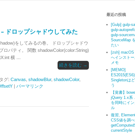
最近の投稿
[Gulp] gulp-s
gulp-autoprefi
た – ドロップシャドウしてみた
gulp-source
SourceMap
 shadow)をしてみるの巻。 ドロップシャドウ
たい
。 関数 shadowColor(color:String)
[zsh] macOS 
:int 横 …
へインストー
メモ
続きを読む
→
[MEMO]
ES2015(ES6
 タグ:
Canvas
,
shadowBlur
,
shadowColor
,
Singleton
う
ffsetY
|
パーマリンク
【覚書】bowe
jQuery 1.x系
を同時にイン
ル
復習, Elemen
CSS値を調
getComputedS
currentStyle