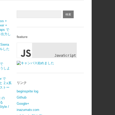
ass +
xer +
maps で
 を出力し
feature
Sierra
ルした
)で
はどうしよ
r で
リンク
 と 2.x系
ストー
beginsprite log
Github
t の
べる
Google+
tyle /
inazumatv.com