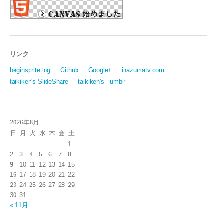
リンク
beginsprite log
Github
Google+
inazumatv.com
taikiken's SlideShare
taikiken's Tumblr
2026年8月
日
月
火
水
木
金
土
1
2
3
4
5
6
7
8
9
10
11
12
13
14
15
16
17
18
19
20
21
22
23
24
25
26
27
28
29
30
31
« 11月