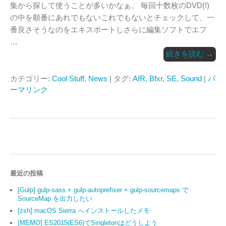
集から探して使うことが多いかなぁ。 毎回十数枚のDVD(!)
の中を順番にあれでもないこれでもないとチェックして、一
番良さそうなのをエキスポートしさらに編集ソフトでエフ
…
続きを読む
→
カテゴリー:
Cool Stuff
,
News
| タグ:
AIR
,
Bfxr
,
SE
,
Sound
|
パ
ーマリンク
最近の投稿
[Gulp] gulp-sass + gulp-autoprefixer + gulp-sourcemaps で
SourceMap を出力したい
[zsh] macOS Sierra へインストールしたメモ
[MEMO] ES2015(ES6)でSingletonはどうしよう