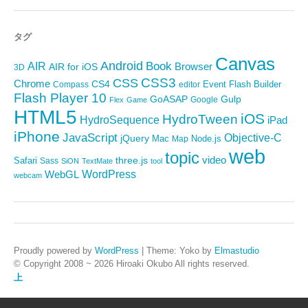
タグ
Canvas
Android
Book
AIR
Browser
AIR for iOS
3D
CSS3
CSS
Chrome
CS4
Event
Flash Builder
editor
Compass
Flash Player 10
GoASAP
Gulp
Google
Flex
Game
HTML5
iOS
HydroTween
HydroSequence
iPad
iPhone
JavaScript
Objective-C
jQuery
Mac
Node.js
Map
web
topic
video
Safari
three.js
Sass
SiON
TextMate
tool
WordPress
WebGL
webcam
Proudly powered by
WordPress
|
Theme: Yoko by
Elmastudio
© Copyright 2008 ~ 2026 Hiroaki Okubo All rights reserved.
上