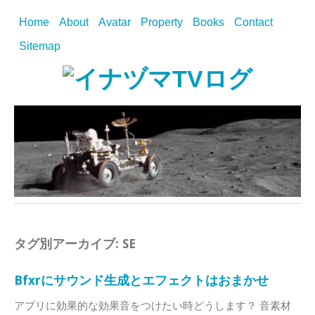
Home
About
Avatar
Property
Books
Contact
Sitemap
タグ別アーカイブ:
SE
Bfxrにサウンド生成とエフェクトはおまかせ
アプリに効果的な効果音をつけたい時どうします？ 音素材