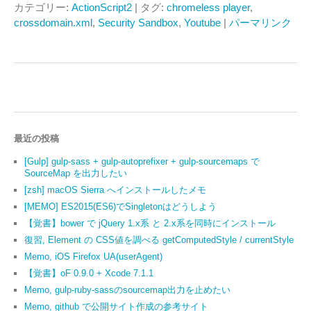
カテゴリー:
ActionScript2
| タグ:
chromeless player
,
crossdomain.xml
,
Security Sandbox
,
Youtube
|
パーマリンク
最近の投稿
[Gulp] gulp-sass + gulp-autoprefixer + gulp-sourcemaps で
SourceMap を出力したい
[zsh] macOS Sierra へインストールしたメモ
[MEMO] ES2015(ES6)でSingletonはどうしよう
【覚書】bower で jQuery 1.x系 と 2.x系を同時にインストール
復習, Element の CSS値を調べる getComputedStyle / currentStyle
Memo, iOS Firefox UA(userAgent)
【覚書】oF 0.9.0 + Xcode 7.1.1
Memo, gulp-ruby-sassのsourcemap出力を止めたい
Memo, github で公開サイト作成の参考サイト