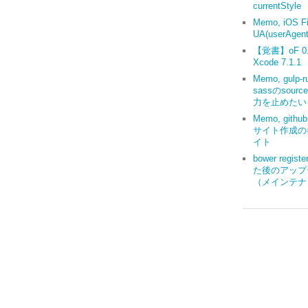
currentStyle
Memo, iOS Fi
UA(userAgent
【覚書】oF 0.9
Xcode 7.1.1
Memo, gulp-r
sassのsourc
力を止めたい
Memo, gith
サイト作成の
イト
bower regis
た後のアップ
（メインテナ