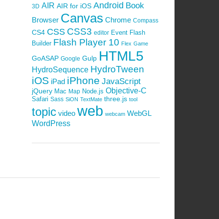
Android
Book
AIR
AIR for iOS
3D
Canvas
Browser
Chrome
Compass
CSS3
CSS
CS4
Event
Flash
editor
Flash Player 10
Builder
Flex
Game
HTML5
GoASAP
Gulp
Google
HydroTween
HydroSequence
iOS
iPhone
JavaScript
iPad
Objective-C
jQuery
Mac
Node.js
Map
Safari
three.js
Sass
SiON
TextMate
tool
web
topic
video
WebGL
webcam
WordPress