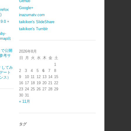
Github
Google+
refox
)
inazumatv.com
.0 +
taikiken's SlideShare
taikiken's Tumblr
uby-
emap出
ub で公開
2026年8月
参考サ
日
月
火
水
木
金
土
1
ter してみ
2
3
4
5
6
7
8
デート
9
10
11
12
13
14
15
ンス）
16
17
18
19
20
21
22
23
24
25
26
27
28
29
30
31
« 11月
タグ