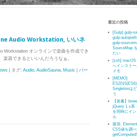
最近の投稿
[Gulp] gulp-s
gulp-autoprefi
line Audio Workstation, いいネ
gulp-source
SourceMap
e Audio Workstation オンラインで楽曲を作成でき
たい
謹製。 楽器できるといいんだろうなぁ。
[zsh] macOS 
へインストー
ews
| タグ:
Audio
,
AudioSauna
,
Music
|
パー
メモ
[MEMO]
ES2015(ES6
Singleton
う
【覚書】bowe
jQuery 1.x系
を同時にイン
ル
復習, Elemen
CSS値を調
getComputedS