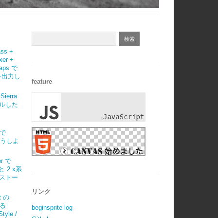
ass +
xer +
maps で
 を出力し
feature
Sierra
ルした
)で
はどうしよ
r で
 と 2.x系
ストー
リンク
t の
べる
beginsprite log
tyle /