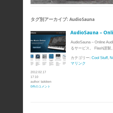
タグ別アーカイブ:
AudioSauna
AudioSauna – On
AudioSauna – Onlin
るサービス。 Flash
カテゴリー:
Cool Stuff
,
N
マリンク
2012.02.17
17:10
author: taikiken
0件のコメント