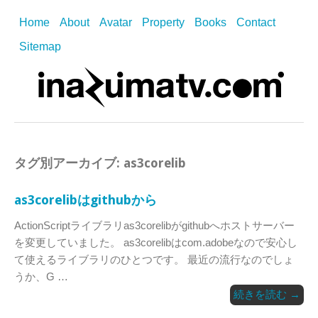
Home
About
Avatar
Property
Books
Contact
Sitemap
タグ別アーカイブ:
as3corelib
as3corelibはgithubから
ActionScriptライブラリas3corelibがgithubへホストサーバー
を変更していました。 as3corelibはcom.adobeなので安心し
て使えるライブラリのひとつです。 最近の流行なのでしょ
うか、G …
続きを読む
→