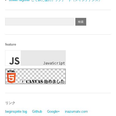
feature
リンク
beginsprite log
Github
Google+
inazumatv.com