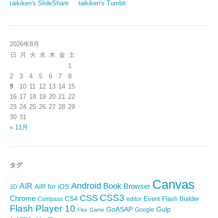
taikiken's SlideShare
taikiken's Tumblr
2026年8月
日
月
火
水
木
金
土
1
2
3
4
5
6
7
8
9
10
11
12
13
14
15
16
17
18
19
20
21
22
23
24
25
26
27
28
29
30
31
« 11月
タグ
Canvas
Android
Book
AIR
Browser
AIR for iOS
3D
CSS3
CSS
Chrome
CS4
Event
Flash Builder
editor
Compass
Flash Player 10
GoASAP
Gulp
Google
Flex
Game