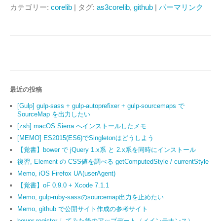
カテゴリー:
corelib
| タグ:
as3corelib
,
github
|
パーマリンク
最近の投稿
[Gulp] gulp-sass + gulp-autoprefixer + gulp-sourcemaps で
SourceMap を出力したい
[zsh] macOS Sierra へインストールしたメモ
[MEMO] ES2015(ES6)でSingletonはどうしよう
【覚書】bower で jQuery 1.x系 と 2.x系を同時にインストール
復習, Element の CSS値を調べる getComputedStyle / currentStyle
Memo, iOS Firefox UA(userAgent)
【覚書】oF 0.9.0 + Xcode 7.1.1
Memo, gulp-ruby-sassのsourcemap出力を止めたい
Memo, github で公開サイト作成の参考サイト
bower register してみた後のアップデート（メインテナンス）